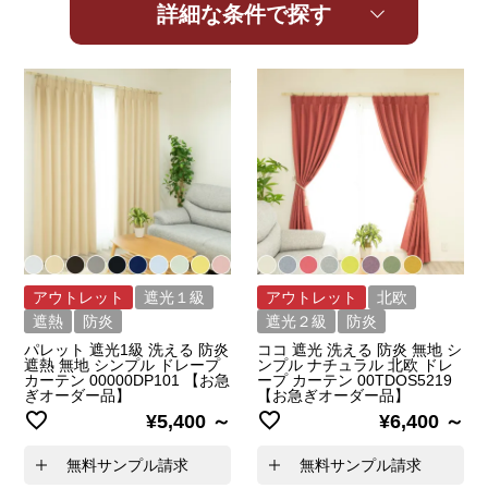
詳細な条件で探す
アウトレット
遮光１級
アウトレット
北欧
遮熱
防炎
遮光２級
防炎
パレット 遮光1級 洗える 防炎
ココ 遮光 洗える 防炎 無地 シ
遮熱 無地 シンプル ドレープ
ンプル ナチュラル 北欧 ドレ
カーテン 00000DP101 【お急
ープ カーテン 00TDOS5219
ぎオーダー品】
【お急ぎオーダー品】
¥
5,400
¥
6,400
無料サンプル請求
無料サンプル請求