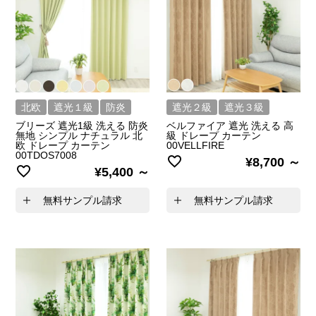
北欧
遮光１級
防炎
遮光２級
遮光３級
ブリーズ 遮光1級 洗える 防炎
ベルファイア 遮光 洗える 高
無地 シンプル ナチュラル 北
級 ドレープ カーテン
欧 ドレープ カーテン
00VELLFIRE
00TDOS7008
¥
8,700
¥
5,400
無料サンプル請求
無料サンプル請求