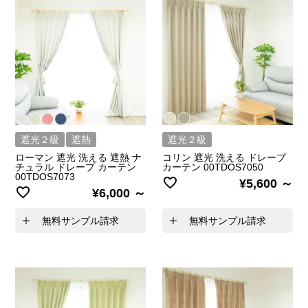
遮光２級
遮熱
遮光２級
ローマン 遮光 洗える 遮熱 ナ
コリン 遮光 洗える ドレープ
チュラル ドレープ カーテン
カーテン 00TDOS7050
00TDOS7073
¥
5,600
¥
6,000
無料サンプル請求
無料サンプル請求