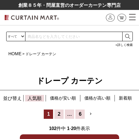
創業８５年・問屋直営のオーダーカーテン専⾨店
詳しく検索
HOME
ドレープ カーテン
ドレープ カーテン
並び替え
人気順
価格が安い順
価格が高い順
新着順
1
2
…
6
102
件中
1
-
20
件表示