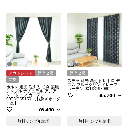
アウトレット
遮光２級
遮光２級
防炎
ステラ 遮光 洗える レトロ デ
ニム ブルックリン ドレープ
ホルン 遮光 洗える 防炎 無地
カーテン 00TDOS8080
シンプル ナチュラル アジア
ン ドレープ カーテン
¥
5,700
00TDOS5159 【お急ぎオーダ
ー品】
¥
6,400
無料サンプル請求
無料サンプル請求