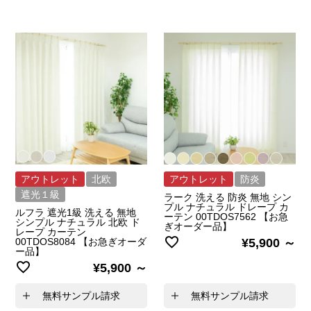
アウトレット
北欧
アウトレット
防炎
遮光１級
ラーク 洗える 防炎 無地 シン
プル ナチュラル ドレープ カ
ルフラ 遮光1級 洗える 無地
ーテン 00TDOS7562 【お急
シンプル ナチュラル 北欧 ド
ぎオーダー品】
レープ カーテン
00TDOS8084 【お急ぎオーダ
¥
5,900
ー品】
¥
5,900
無料サンプル請求
無料サンプル請求