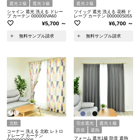
遮光２級
遮光３級
遮光２級
シャイン 遮光 洗える ドレー
ツイッグ 遮光 洗える 花柄 ド
プ カーテン 000000VA60
レープ カーテン 000000S055
¥
5,700
¥
6,700
無料サンプル請求
無料サンプル請求
北欧
完全遮光
遮光１級
防音
遮熱
コーナー 洗える 北欧 レトロ
ドレープ カーテン
フォーム 遮光1級 防音 遮熱
000000OR09