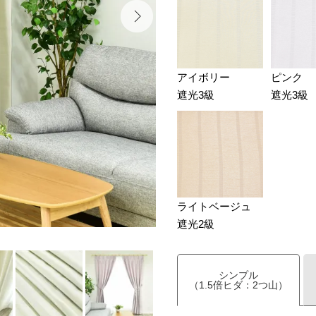
アイボリー
ピンク
遮光3級
遮光3級
ライトベージュ
遮光2級
シンプル
（1.5倍ヒダ：2つ山）