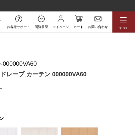
お客様サポート
閲覧履歴
マイページ
カート
お問い合わせ
すべて
無料サンプル
-000000VA60
アジアン
花柄
ボタニカル
レープ カーテン 000000VA60
ラグジュアリー
防炎
高級
アウトレット
ン