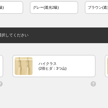
級)
グレー(遮光2級)
ブラウン(遮
選択してください
ハイクラス