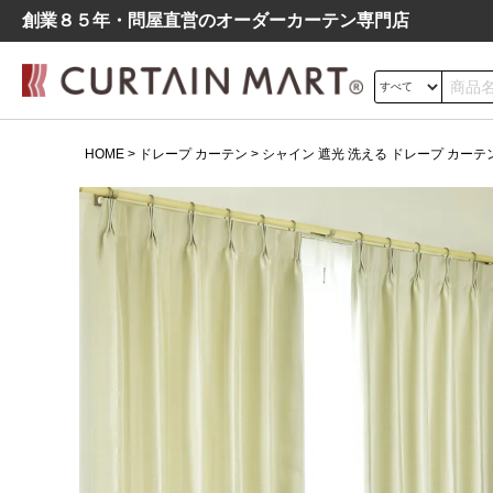
創業８５年・問屋直営のオーダーカーテン専⾨店
サイズの測り方
HOME
ドレープ カーテン
シャイン 遮光 洗える ドレープ カーテン 0
ドレープ
レース
遮光
よくあるご質問
シンプル
モダン
北欧
レトロ
デニム調
シャイン 遮光 洗える ドレープ
カーテン 000000VA60