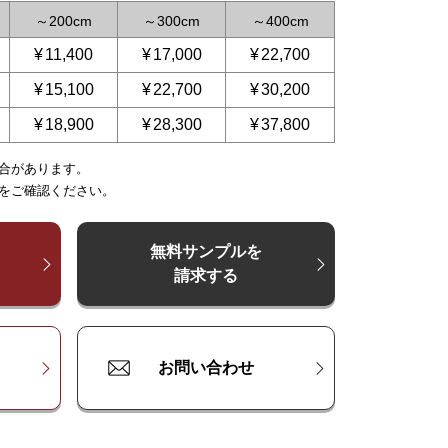
～
200
～
300
～
400
¥
11,400
¥
17,000
¥
22,700
¥
15,100
¥
22,700
¥
30,200
¥
18,900
¥
28,300
¥
37,800
合があります。
～
～
225
250
～
300
～
375
～
375
～
500
～
450
をご確認ください。
00
¥
¥
17,000
11,400
¥
22,700
¥
17,000
¥
28,300
¥
22,700
¥
34,000
00
¥
¥
22,700
15,100
¥
30,200
¥
22,700
¥
37,800
¥
30,200
¥
45,300
無料サンプルを
請求する
00
¥
¥
28,300
18,900
¥
37,800
¥
28,300
¥
47,200
¥
37,800
¥
56,600
お問い合わせ