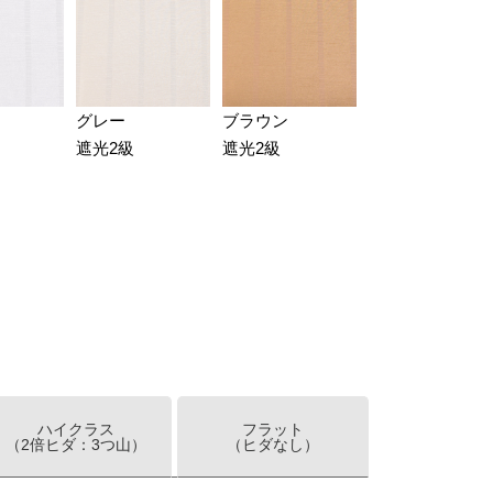
グレー
ブラウン
遮光2級
遮光2級
ハイクラス
フラット
（2倍ヒダ：3つ山）
（ヒダなし）