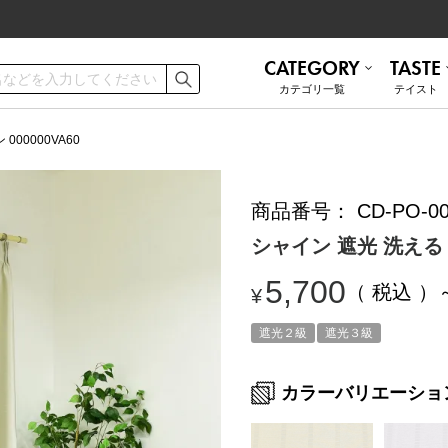
CATEGORY
TASTE
カテゴリ⼀覧
テイスト
ご利用ガイド
お手入れ方法
00000VA60
商品番号
CD-PO-00
遮熱
無地 シンプル
ミラーレース
ナチュラル
お問い合わせ
シャイン 遮光 洗える ド
ナチュラル
かわいい
5,700
税込
¥
和モダン
ブルックリン
トルコレース
防音
遮光２級
遮光３級
カラーバリエーショ