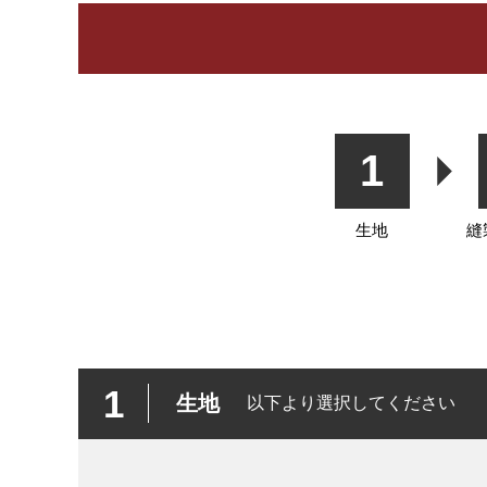
カーテン
シェード
ク
1
生地
縫
1
生地
以下より選択してください