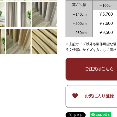
～
100
¥
5,700
～
140
¥
7,600
～
200
¥
9,500
～
260
※上記サイズ以外も製作可能な場
～
65
～
125
～
150
注文情報にサイズを入力して価格
¥
5,700
¥
5,700
¥
11,4
～
140
～
140
¥
7,600
¥
7,600
¥
15,1
～
200
～
200
ご注文はこちら
¥
9,500
¥
9,500
¥
18,9
～
260
～
260
お気に入り登録