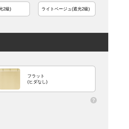
光2級)
ライトベージュ(遮光2級)
フラット