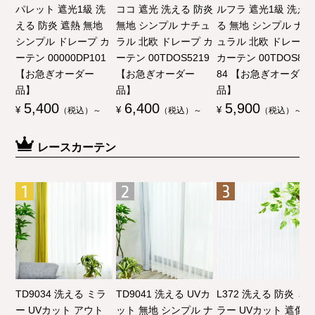
パレット 遮光1級 洗
ココ 遮光 洗える 防炎
ルフラ 遮光1級 洗え
える 防炎 遮熱 無地
無地 シンプル ナチュ
る 無地 シンプル ナチ
シンプル ドレープ カ
ラル 北欧 ドレープ カ
ュラル 北欧 ドレープ
ーテン 00000DP101
ーテン 00TDOS5219
カーテン 00TDOS80
【お急ぎオーダー
【お急ぎオーダー
84 【お急ぎオーダー
品】
品】
品】
5,400
6,400
5,900
¥
（税込）～
¥
（税込）～
¥
（税込）～
レースカーテン
TD9034 洗える ミラ
TD9041 洗える UVカ
L372 洗える 防炎 ミ
ー UVカット アウト
ット 無地 シンプル ナ
ラー UVカット 遮像