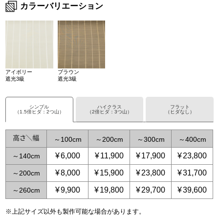
カラーバリエーション
アイボリー
ブラウン
遮光3級
遮光3級
シンプル
ハイクラス
フラット
（1.5倍ヒダ：2つ山）
（2倍ヒダ：3つ山）
（ヒダなし）
～
100
～
200
～
300
～
400
¥
6,000
¥
11,900
¥
17,900
¥
23,800
～
140
¥
8,000
¥
15,900
¥
23,800
¥
31,700
～
200
¥
9,900
¥
19,800
¥
29,700
¥
39,600
～
260
※上記サイズ以外も製作可能な場合があります。
～
～
65
125
～
～
150
250
～
225
～
375
～
300
～
500
～
3