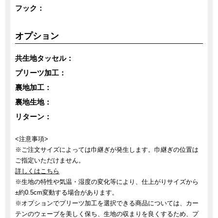
フック：
オプション
共生地タッセル：
プリーツ加工：
裏地加工：
裏地生地：
リターン：
<注意事項>
※ご注文サイズによっては巾継ぎが発生します。巾継ぎの位置は
ご指定いただけません。
詳しくはこちら
※生地の特性や気温・湿度の変化等により、仕上がりサイズから
±約0.5cm変動する場合があります。
※オプションでプリーツ加工を選択できる商品については、カー
テンのウェーブを美しく保ち、生地の収まりを良くするため、プ