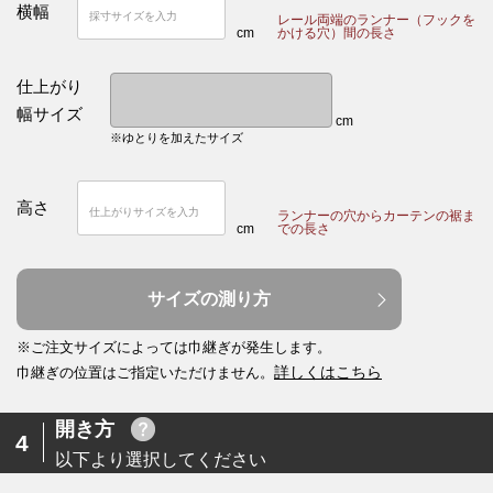
横幅
レール両端のランナー（フックを
cm
かける穴）間の長さ
仕上がり
幅サイズ
cm
※ゆとりを加えたサイズ
高さ
ランナーの穴からカーテンの裾ま
cm
での長さ
サイズの測り方
※ご注文サイズによっては巾継ぎが発生します。
詳しくはこちら
巾継ぎの位置はご指定いただけません。
開き方
4
以下より選択してください