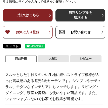
注文情報にサイズを入力して価格をご確認ください。
¥
¥
6,000
6,000
¥
11,900
¥
11,900
¥
17,900
¥
17,900
¥
23,800
¥
23,800
¥
2
～
～
140
140
無料サンプルを
¥
¥
8,000
8,000
¥
15,900
¥
15,900
¥
23,800
¥
23,800
¥
31,700
¥
31,700
¥
3
ご注文はこちら
～
～
200
200
請求する
¥
¥
9,900
9,900
¥
19,800
¥
19,800
¥
29,700
¥
29,700
¥
39,600
¥
39,600
¥
4
～
～
260
260
お気に入り登録
お問い合わせ
商品詳細
お届け
レビュー
スルッとした手触りのいい生地に細いストライプ模様が入
った高級感のある遮光2級カーテンです。シンプルやナチュ
ラル、モダンなインテリアにもマッチします。リビング・
ダイニング、寝室や書斎にも使いやすい商品です。また、
ウォッシャブルなのでお家でお洗濯が可能です。