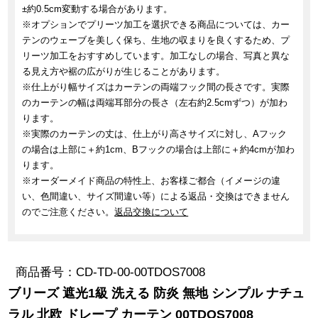
±約0.5cm変動する場合があります。
※オプションでプリーツ加工を選択できる商品については、カー
テンのウェーブを美しく保ち、生地の収まりを良くするため、プ
リーツ加工をおすすめしています。加工なしの場合、写真と異な
る見え方や裾の広がりが生じることがあります。
※仕上がり幅サイズはカーテンの両端フック間の長さです。実際
のカーテンの幅は両端耳部分の長さ（左右約2.5cmずつ）が加わ
ります。
※実際のカーテンの丈は、仕上がり高さサイズに対し、Aフック
の場合は上部に＋約1cm、Bフックの場合は上部に＋約4cmが加わ
ります。
※オーダーメイド商品の特性上、お客様ご都合（イメージの違
い、色間違い、サイズ間違い等）による返品・交換はできません
のでご注意ください。
返品交換について
商品番号
CD-TD-00-00TDOS7008
ブリーズ 遮光1級 洗える 防炎 無地 シンプル ナチュ
ラル 北欧 ドレープ カーテン 00TDOS7008