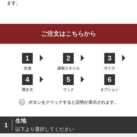
ます。
レビューを書く
ご注文はこちらから
カーテン
シェード
クッション
カフェカー
カバー
テン
1
2
3
生地
縫製スタイル
サイズ
4
5
6
生地
開き方
フック
オプション
ボタンをクリックすると説明が表示されます。
生地
1
以下より選択してください