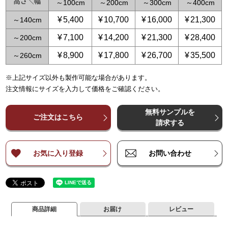
～
100
～
200
～
300
～
400
¥
5,400
¥
10,700
¥
16,000
¥
21,300
～
140
¥
7,100
¥
14,200
¥
21,300
¥
28,400
～
200
¥
8,900
¥
17,800
¥
26,700
¥
35,500
～
260
※上記サイズ以外も製作可能な場合があります。
～
～
65
125
～
～
150
250
～
225
～
375
～
300
～
500
～
3
注文情報にサイズを入力して価格をご確認ください。
¥
¥
5,400
5,400
¥
10,700
¥
10,700
¥
16,000
¥
16,000
¥
21,300
¥
21,300
¥
2
～
～
140
140
無料サンプルを
¥
¥
7,100
7,100
¥
14,200
¥
14,200
¥
21,300
¥
21,300
¥
28,400
¥
28,400
¥
3
ご注文はこちら
～
～
200
200
請求する
¥
¥
8,900
8,900
¥
17,800
¥
17,800
¥
26,700
¥
26,700
¥
35,500
¥
35,500
¥
4
～
～
260
260
お気に入り登録
お問い合わせ
商品詳細
お届け
レビュー