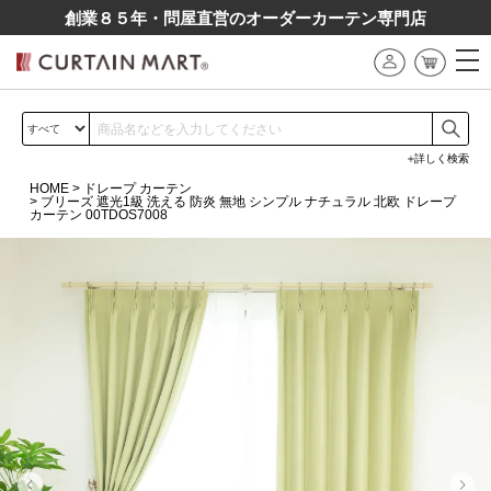
創業８５年・問屋直営のオーダーカーテン専⾨店
詳しく検索
HOME
ドレープ カーテン
ブリーズ 遮光1級 洗える 防炎 無地 シンプル ナチュラル 北欧 ドレープ
カーテン 00TDOS7008