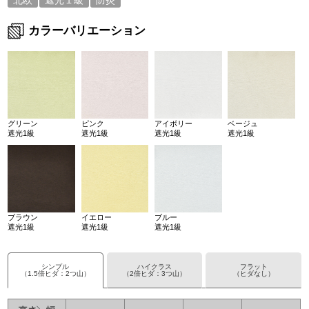
北欧
遮光１級
防炎
カラーバリエーション
グリーン
ピンク
アイボリー
ベージュ
遮光1級
遮光1級
遮光1級
遮光1級
ブラウン
イエロー
ブルー
遮光1級
遮光1級
遮光1級
シンプル
ハイクラス
フラット
（1.5倍ヒダ：2つ山）
（2倍ヒダ：3つ山）
（ヒダなし）