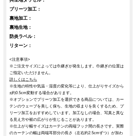
プリーツ加工：
裏地加工：
裏地生地：
防炎ラベル：
リターン：
<注意事項>
※ご注文サイズによっては巾継ぎが発生します。巾継ぎの位置は
ご指定いただけません。
詳しくはこちら
※生地の特性や気温・湿度の変化等により、仕上がりサイズから
±約0.5cm変動する場合があります。
※オプションでプリーツ加工を選択できる商品については、カー
テンのウェーブを美しく保ち、生地の収まりを良くするため、プ
リーツ加工をおすすめしています。加工なしの場合、写真と異な
る見え方や裾の広がりが生じることがあります。
※仕上がり幅サイズはカーテンの両端フック間の長さです。実際
のカーテンの幅は両端耳部分の長さ（左右約2.5cmずつ）が加わ