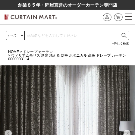
創業８５年・問屋直営のオーダーカーテン専⾨店
詳しく検索
HOME
ドレープ カーテン
ウィリアムモリス 遮光 洗える 防炎 ボタニカル 高級 ドレープ カーテン
0000003114