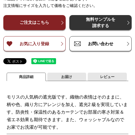
～
～
64
123
～
～
148
246
～
222
～
370
～
296
～
493
～
3
注文情報にサイズを入力して価格をご確認ください。
¥
¥
33,800
33,800
¥
67,600
¥
67,600
¥
101,400
¥
101,400
¥
135,100
¥
135,100
¥
16
～
～
140
140
無料サンプルを
¥
¥
47,300
47,300
¥
94,600
¥
94,600
¥
141,900
¥
141,900
¥
189,200
¥
189,200
¥
23
ご注文はこちら
～
～
200
200
請求する
¥
¥
54,100
54,100
¥
108,100
¥
108,100
¥
162,200
¥
162,200
¥
216,200
¥
216,200
¥
27
～
～
260
260
お気に入り登録
お問い合わせ
商品詳細
お届け
レビュー
モリスの人気柄の遮光版です。織物の表情はそのままに、
柄や色、織り方にアレンジを加え、遮光2 級を実現していま
す。防炎性・保温性のあるカーテンでお部屋の寒さ対策＆
省エネ効果も期待できます。また、ウォッシャブルなので
お家でお洗濯が可能です。