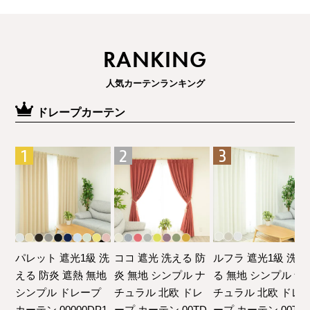
RANKING
人気カーテンランキング
ドレープカーテン
パレット 遮光1級 洗
ココ 遮光 洗える 防
ルフラ 遮光1級 洗え
える 防炎 遮熱 無地
炎 無地 シンプル ナ
る 無地 シンプル ナ
シンプル ドレープ
チュラル 北欧 ドレ
チュラル 北欧 ドレ
カーテン 00000DP1
ープ カーテン 00TD
ープ カーテン 00TD