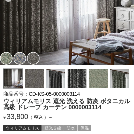
商品番号
CD-KS-05-0000003114
ウィリアムモリス 遮光 洗える 防炎 ボタニカル
高級 ドレープ カーテン 0000003114
33,800
税込
¥
ウィリアムモリス
遮光２級
防炎
保温