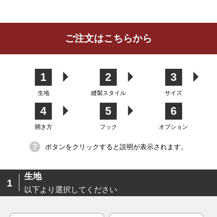
レビューを書く
ご注文はこちらから
カーテン
シェード
クッション
カフェカー
カバー
テン
1
2
3
生地
縫製スタイル
サイズ
4
5
6
生地
開き方
フック
オプション
ボタンをクリックすると説明が表示されます。
生地
1
以下より選択してください