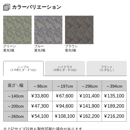
カラーバリエーション
グリーン
ブルー
ブラウン
遮光2級
遮光2級
遮光2級
シンプル
ハイクラス
フラット
（1.5倍ヒダ：2つ山）
（2倍ヒダ：3つ山）
（ヒダなし）
～
98
～
197
～
296
～
394
¥
33,800
¥
67,600
¥
101,400
¥
135,100
～
140
¥
47,300
¥
94,600
¥
141,900
¥
189,200
～
200
¥
54,100
¥
108,100
¥
162,200
¥
216,200
～
260
※上記サイズ以外も製作可能な場合があります。