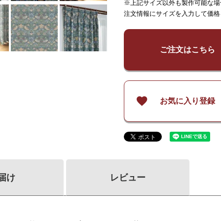
※上記サイズ以外も製作可能な場
～
59
～
115
～
139
注文情報にサイズを入力して価格
¥
36,600
¥
36,600
¥
73,10
～
140
～
140
¥
43,900
¥
43,900
¥
87,70
～
200
～
200
ご注文はこちら
¥
58,500
¥
58,500
¥
116,9
～
260
～
260
お気に入り登録
届け
レビュー