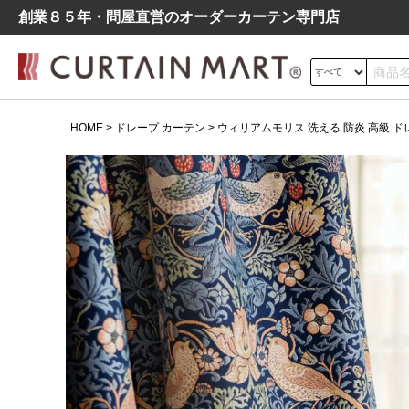
創業８５年・問屋直営のオーダーカーテン専⾨店
サイズの測り方
HOME
ドレープ カーテン
ウィリアムモリス 洗える 防炎 高級 ドレー
ドレープ
レース
遮光
よくあるご質問
シンプル
モダン
北欧
レトロ
デニム調
ウィリアムモリス 洗える 防炎
高級 ドレープ カーテン