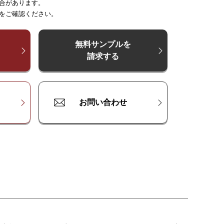
合があります。
～
～
231
208
～
278
～
347
～
347
～
463
～
417
をご確認ください。
0
¥
¥
109,600
73,100
¥
146,100
¥
109,600
¥
182,600
¥
146,100
¥
219,100
0
¥
¥
131,500
87,700
¥
175,300
¥
131,500
¥
219,100
¥
175,300
¥
262,900
無料サンプルを
請求する
00
¥
¥
116,900
175,300
¥
233,700
¥
175,300
¥
292,100
¥
233,700
¥
350,500
お問い合わせ