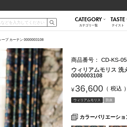
CATEGORY
TASTE
カテゴリ⼀覧
テイスト
ご利用ガイド
お手入れ方法
プ カーテン 0000003108
商品番号
CD-KS-05
遮熱
無地 シンプル
ミラーレース
ナチュラル
お問い合わせ
ウィリアムモリス 洗え
0000003108
ナチュラル
かわいい
36,600
税込
¥
和モダン
ブルックリン
トルコレース
防音
ウィリアムモリス
防炎
カラーバリエーショ