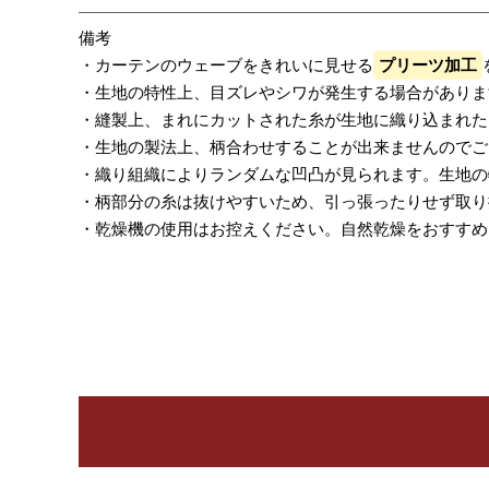
備考
・カーテンのウェーブをきれいに見せる
プリーツ加工
・生地の特性上、目ズレやシワが発生する場合がありま
・縫製上、まれにカットされた糸が生地に織り込まれた
・生地の製法上、柄合わせすることが出来ませんのでご
・織り組織によりランダムな凹凸が見られます。生地の
・柄部分の糸は抜けやすいため、引っ張ったりせず取り
・乾燥機の使用はお控えください。自然乾燥をおすすめ
レビューを書く
カーテン
シェード
ク