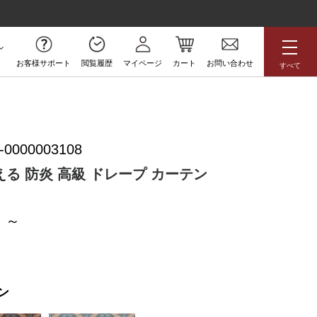
お客様サポート
閲覧履歴
マイページ
カート
お問い合わせ
すべて
無料サンプル
-0000003108
アジアン
花柄
ボタニカル
る 防炎 高級 ドレープ カーテン
ラグジュアリー
防炎
高級
アウトレット
ン