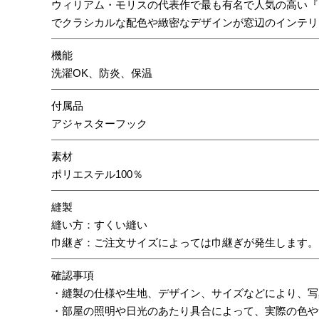
ウィリアム・モリスの代表作で最も有名で人気の高い『
でクラシカルな配色や緻密なデザインが窓辺のインテリ
機能
洗濯OK、防炎、保温
付属品
アジャスターフック
素材
ポリエステル100％
縫製
縫い方：すくい縫い
巾継ぎ：ご注文サイズによっては巾継ぎが発生します。
確認事項
・縫製の仕様や生地、デザイン、サイズなどにより、写
・部屋の照明や日光のあたり具合によって、実際の色や