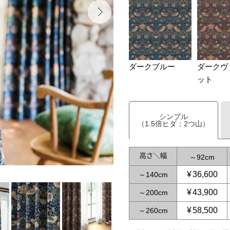
ダークブルー
ダークヴ
ット
シンプル
（1.5倍ヒダ：2つ山）
～
92
¥
36,600
～
140
¥
43,900
～
200
¥
58,500
～
260