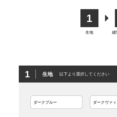
1
生地
縫
1
生地
以下より選択してください
ダークブルー
ダークヴァィ