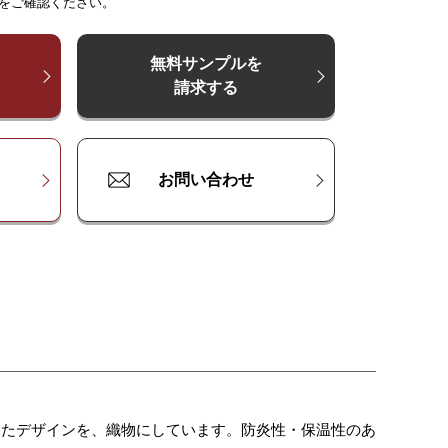
をご確認ください。
0
¥
¥
107,000
71,300
¥
142,600
¥
107,000
¥
178,300
¥
142,600
¥
213,900
0
¥
¥
142,600
95,100
¥
190,100
¥
142,600
¥
237,700
¥
190,100
¥
285,200
無料サンプルを
請求する
00
¥
¥
118,900
178,300
¥
237,700
¥
178,300
¥
297,100
¥
237,700
¥
356,500
お問い合わせ
したデザインを、織物にしています。防炎性・保温性のあ