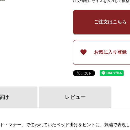
注文情報にサイズを入力して価格
¥
35,700
¥
35,700
¥
71,30
～
140
～
140
¥
47,600
¥
47,600
¥
95,10
～
200
～
200
ご注文はこちら
¥
59,500
¥
59,500
¥
118,9
～
260
～
260
お気に入り登録
届け
レビュー
ト・マナー」で使われていたベッド掛けをヒントに、刺繍で表現