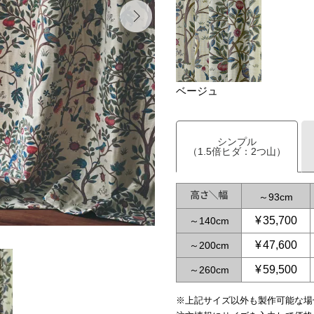
ベージュ
シンプル
（1.5倍ヒダ：2つ山）
～
93
¥
35,700
～
140
¥
47,600
～
200
¥
59,500
～
260
※上記サイズ以外も製作可能な場
～
60
～
116
～
140