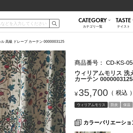
CATEGORY
TASTE
カテゴリ⼀覧
テイスト
ご利用ガイド
お手入れ方法
高級 ドレープ カーテン 0000003125
商品番号
CD-KS-05
遮熱
無地 シンプル
ミラーレース
ナチュラル
お問い合わせ
ウィリアムモリス 洗え
カーテン 0000003125
ナチュラル
かわいい
35,700
税込
¥
和モダン
ブルックリン
トルコレース
防音
ウィリアムモリス
防炎
保温
カラーバリエーショ