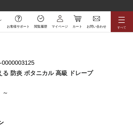
お客様サポート
閲覧履歴
マイページ
カート
お問い合わせ
すべて
無料サンプル
-0000003125
アジアン
花柄
ボタニカル
る 防炎 ボタニカル 高級 ドレープ
ラグジュアリー
防炎
高級
アウトレット
ン