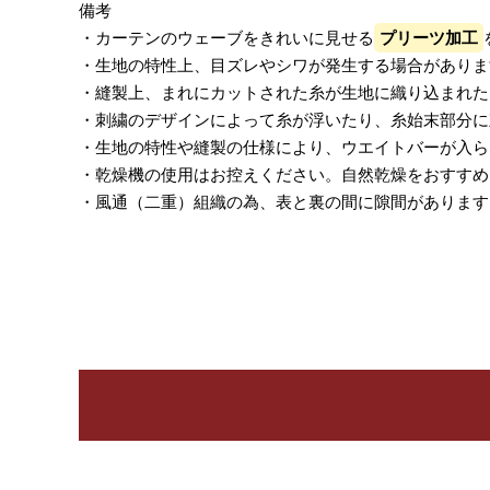
備考
・カーテンのウェーブをきれいに見せる
プリーツ加工
・生地の特性上、目ズレやシワが発生する場合がありま
・縫製上、まれにカットされた糸が生地に織り込まれた
・刺繍のデザインによって糸が浮いたり、糸始末部分に
・生地の特性や縫製の仕様により、ウエイトバーが入ら
・乾燥機の使用はお控えください。自然乾燥をおすすめ
・風通（二重）組織の為、表と裏の間に隙間があります
レビューを書く
カーテン
シェード
ク