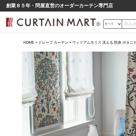
創業８５年・問屋直営のオーダーカーテン専⾨店
サイズの測り方
HOME
ドレープ カーテン
ウィリアムモリス 洗える 防炎 ボタニカル 
ドレープ
レース
遮光
よくあるご質問
シンプル
モダン
北欧
レトロ
デニム調
ウィリアムモリス 洗える 防炎
ボタニカル 高級 ドレープ カー