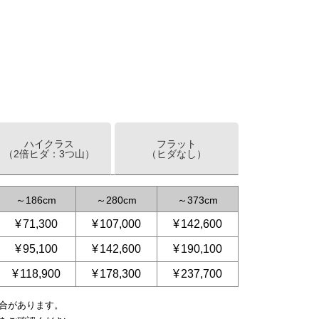
ハイクラス
フラット
（2倍ヒダ：3つ山）
（ヒダなし）
～
186
～
280
～
373
¥
71,300
¥
107,000
¥
142,600
¥
95,100
¥
142,600
¥
190,100
¥
118,900
¥
178,300
¥
237,700
合があります。
～
～
233
210
～
280
～
350
～
350
～
466
～
420