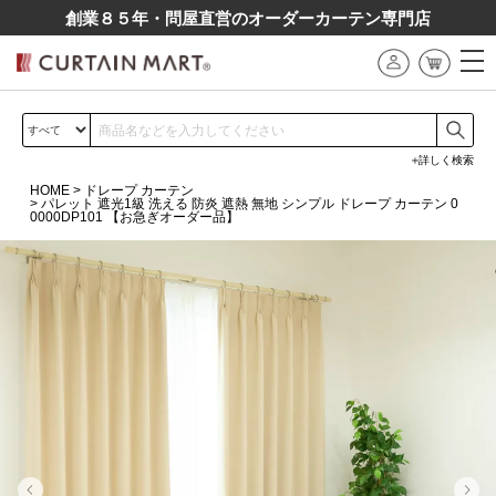
創業８５年・問屋直営のオーダーカーテン専⾨店
詳しく検索
HOME
ドレープ カーテン
パレット 遮光1級 洗える 防炎 遮熱 無地 シンプル ドレープ カーテン 0
0000DP101 【お急ぎオーダー品】