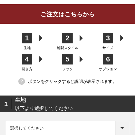
レビューを書く
ご注文はこちらから
カーテン
シェード
クッション
カフェカー
カバー
テン
1
2
3
生地
縫製スタイル
サイズ
4
5
6
生地
開き方
フック
オプション
ボタンをクリックすると説明が表示されます。
生地
1
以下より選択してください