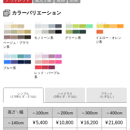
アウトレット
遮光１級
遮熱
防炎
カラーバリエーション
モノトーン系
グリーン系
イエロー・オレン
ジ系
ベージュ・ブラウ
ン系
ブルー系
レッド・パープル
系
シンプル
ハイクラス
フラット
（1.5倍ヒダ：2つ山）
（2倍ヒダ：3つ山）
（ヒダなし）
～
100
～
200
～
300
～
400
¥
5,400
¥
10,800
¥
16,200
¥
21,600
～
140