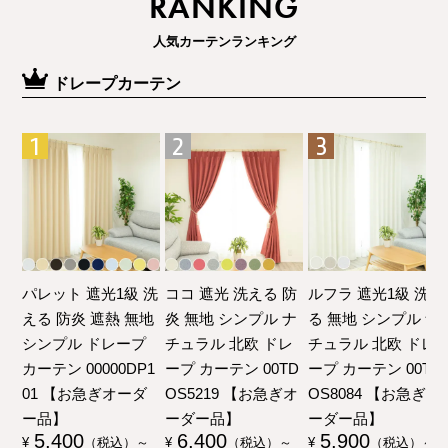
RANKING
人気カーテンランキング
ドレープカーテン
パレット 遮光1級 洗
ココ 遮光 洗える 防
ルフラ 遮光1級 洗え
える 防炎 遮熱 無地
炎 無地 シンプル ナ
る 無地 シンプル ナ
シンプル ドレープ
チュラル 北欧 ドレ
チュラル 北欧 ドレ
カーテン 00000DP1
ープ カーテン 00TD
ープ カーテン 00TD
01 【お急ぎオーダ
OS5219 【お急ぎオ
OS8084 【お急ぎオ
ー品】
ーダー品】
ーダー品】
5,400
6,400
5,900
¥
（税込）～
¥
（税込）～
¥
（税込）～