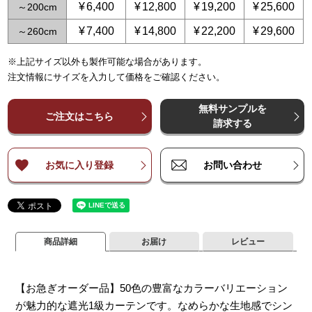
¥
6,400
¥
12,800
¥
19,200
¥
25,600
～
200
¥
7,400
¥
14,800
¥
22,200
¥
29,600
～
260
※上記サイズ以外も製作可能な場合があります。
～
～
65
125
～
～
150
250
～
225
～
375
～
300
～
500
～
3
注文情報にサイズを入力して価格をご確認ください。
¥
¥
5,400
5,400
¥
10,800
¥
10,800
¥
16,200
¥
16,200
¥
21,600
¥
21,600
¥
2
～
～
140
140
無料サンプルを
¥
¥
6,400
6,400
¥
12,800
¥
12,800
¥
19,200
¥
19,200
¥
25,600
¥
25,600
¥
3
ご注文はこちら
～
～
200
200
請求する
¥
¥
7,400
7,400
¥
14,800
¥
14,800
¥
22,200
¥
22,200
¥
29,600
¥
29,600
¥
3
～
～
260
260
お気に入り登録
お問い合わせ
商品詳細
お届け
レビュー
【お急ぎオーダー品】50色の豊富なカラーバリエーション
が魅力的な遮光1級カーテンです。なめらかな生地感でシン