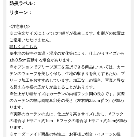
防炎ラベル：
リターン：
<注意事項>
※ご注文サイズによっては巾継ぎが発生します。巾継ぎの位置は
ご指定いただけません。
詳しくはこちら
※生地の特性や気温・湿度の変化等により、仕上がりサイズから
±約0.5cm変動する場合があります。
※オプションでプリーツ加工を選択できる商品については、カー
テンのウェーブを美しく保ち、生地の収まりを良くするため、プ
リーツ加工をおすすめしています。加工なしの場合、写真と異な
る見え方や裾の広がりが生じることがあります。
※仕上がり幅サイズはカーテンの両端フック間の長さです。実際
のカーテンの幅は両端耳部分の長さ（左右約2.5cmずつ）が加わ
ります。
※実際のカーテンの丈は、仕上がり高さサイズに対し、Aフック
の場合は上部に＋約1cm、Bフックの場合は上部に＋約4cmが加わ
ります。
※オーダーメイド商品の特性上、お客様ご都合（イメージの違