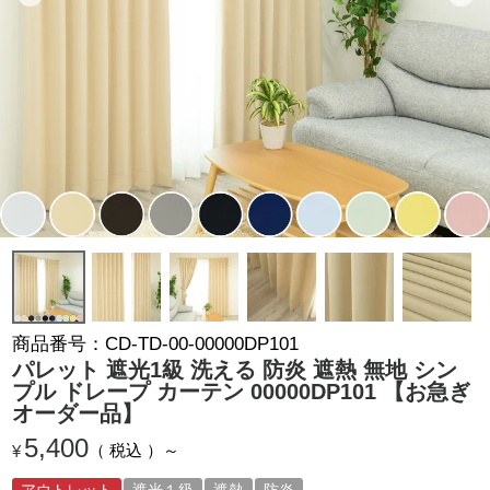
商品番号
CD-TD-00-00000DP101
パレット 遮光1級 洗える 防炎 遮熱 無地 シン
プル ドレープ カーテン 00000DP101 【お急ぎ
オーダー品】
5,400
税込
¥