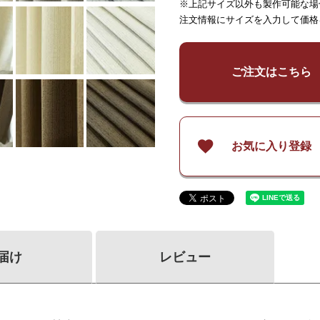
※上記サイズ以外も製作可能な場
～
65
～
125
～
150
注文情報にサイズを入力して価格
¥
6,800
¥
6,800
¥
13,
～
140
～
140
¥
9,000
¥
9,000
¥
18,
～
200
～
200
ご注文はこちら
¥
11,300
¥
11,300
¥
22,
～
260
～
260
お気に入り登録
届け
レビュー