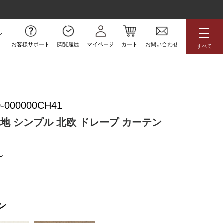
お客様サポート
閲覧履歴
マイページ
カート
お問い合わせ
すべて
無料サンプル
-000000CH41
アジアン
花柄
ボタニカル
無地 シンプル 北欧 ドレープ カーテン
ラグジュアリー
防炎
高級
アウトレット
ン