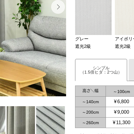
グレー
アイボリ
遮光2級
遮光2級
シンプル
（1.5倍ヒダ：2つ山）
～
100
¥
6,800
～
140
¥
9,000
～
200
¥
11,300
～
260