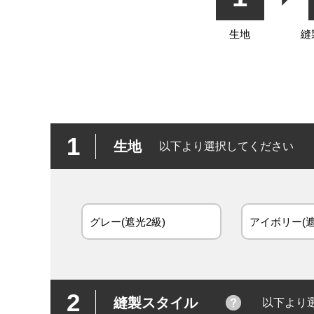
生地
縫
1
生地
以下より選択してください
グレー(遮光2級)
アイボリー(遮
2
縫製スタイル
以下より