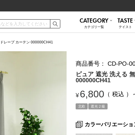
CATEGORY
TASTE
カテゴリ⼀覧
テイスト
ご利用ガイド
お手入れ方法
ドレープ カーテン 000000CH41
商品番号
CD-PO-00
遮熱
無地 シンプル
ミラーレース
ナチュラル
お問い合わせ
ピュア 遮光 洗える 
000000CH41
ナチュラル
かわいい
6,800
税込
¥
和モダン
ブルックリン
トルコレース
防音
北欧
遮光２級
カラーバリエーショ