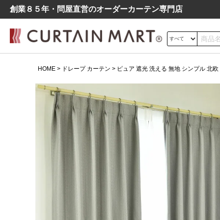
創業８５年・問屋直営のオーダーカーテン専⾨店
サイズの測り方
HOME
ドレープ カーテン
ピュア 遮光 洗える 無地 シンプル 北欧 
ドレープ
レース
遮光
よくあるご質問
シンプル
モダン
北欧
レトロ
デニム調
ピュア 遮光 洗える 無地 シンプ
ル 北欧 ドレープ カーテン