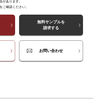
合があります。
～
～
250
225
～
300
～
375
～
375
～
500
～
450
をご確認ください。
500
¥
¥
13,500
20,200
¥
27,000
¥
20,200
¥
33,700
¥
27,000
¥
40,400
000
¥
¥
18,000
27,000
¥
36,000
¥
27,000
¥
44,900
¥
36,000
¥
53,900
無料サンプルを
請求する
500
¥
¥
22,500
33,700
¥
44,900
¥
33,700
¥
56,100
¥
44,900
¥
67,400
お問い合わせ