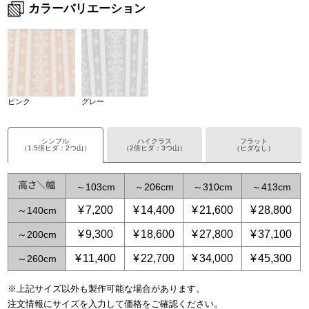
カラーバリエーション
ピンク
グレー
シンプル
ハイクラス
フラット
（1.5倍ヒダ：2つ山）
（2倍ヒダ：3つ山）
（ヒダなし）
～
103
～
206
～
310
～
413
¥
7,200
¥
14,400
¥
21,600
¥
28,800
～
140
¥
9,300
¥
18,600
¥
27,800
¥
37,100
～
200
¥
11,400
¥
22,700
¥
34,000
¥
45,300
～
260
※上記サイズ以外も製作可能な場合があります。
～
～
67
129
～
～
155
258
～
232
～
387
～
310
～
516
～
3
注文情報にサイズを入力して価格をご確認ください。