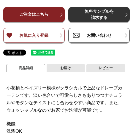
¥
¥
7,200
7,200
¥
14,400
¥
14,400
¥
21,600
¥
21,600
¥
28,800
¥
28,800
¥
3
～
～
140
140
無料サンプルを
¥
¥
9,300
9,300
¥
18,600
¥
18,600
¥
27,800
¥
27,800
¥
37,100
¥
37,100
¥
4
ご注文はこちら
～
～
200
200
請求する
¥
¥
11,400
11,400
¥
22,700
¥
22,700
¥
34,000
¥
34,000
¥
45,300
¥
45,300
¥
5
～
～
260
260
お気に入り登録
お問い合わせ
商品詳細
お届け
レビュー
小花柄とペイズリー模様がクラシカルで上品なドレープカ
ーテンです。淡い色合いで可愛らしさもありつつナチュラ
ルやモダンなテイストにも合わせやすい商品です。また、
ウォッシャブルなのでお家でお洗濯が可能です。
機能
洗濯OK