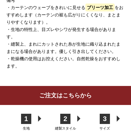
備考
・カーテンのウェーブをきれいに見せる
プリーツ加工
をお
すすめします（カーテンの裾も広がりにくくなり、まとま
りやすくなります）。
・生地の特性上、目ズレやシワが発生する場合がありま
す。
・縫製上、まれにカットされた糸が生地に織り込まれたま
まになる場合があります。優しく引き出してください。
・乾燥機の使用はお控えください。自然乾燥をおすすめし
ます。
レビューを書く
ご注文はこちらから
カーテン
シェード
クッション
カフェカー
カバー
テン
1
2
3
生地
縫製スタイル
サイズ