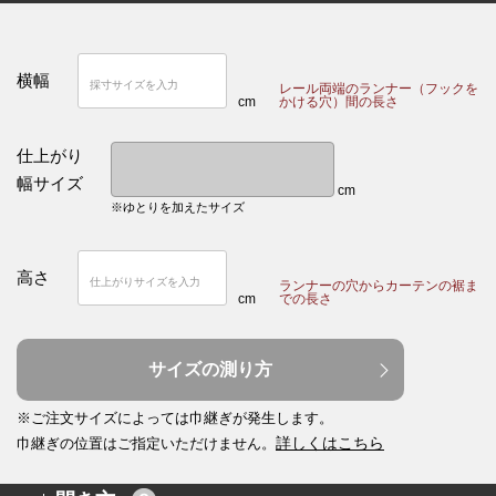
横幅
レール両端のランナー（フックを
cm
かける穴）間の長さ
仕上がり
幅サイズ
cm
※ゆとりを加えたサイズ
高さ
ランナーの穴からカーテンの裾ま
cm
での長さ
サイズの測り方
※ご注文サイズによっては巾継ぎが発生します。
詳しくはこちら
巾継ぎの位置はご指定いただけません。