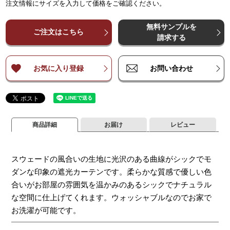
注文情報にサイズを入力して価格をご確認ください。
¥
¥
7,700
7,700
¥
15,300
¥
15,300
¥
22,900
¥
22,900
¥
30,500
¥
30,500
¥
3
～
～
140
140
無料サンプルを
¥
¥
9,200
9,200
¥
18,300
¥
18,300
¥
27,400
¥
27,400
¥
36,600
¥
36,600
¥
4
ご注文はこちら
～
～
200
200
請求する
¥
¥
12,200
12,200
¥
24,400
¥
24,400
¥
36,600
¥
36,600
¥
48,800
¥
48,800
¥
6
～
～
260
260
お気に入り登録
お問い合わせ
商品詳細
お届け
レビュー
スウェードの風合いの生地に光沢のある曲線がシックでモ
ダンな印象の遮光カーテンです。柔らかな質感で優しい色
合いがお部屋の雰囲気を温かみのあるシックでナチュラル
な空間に仕上げてくれます。ウォッシャブルなのでお家で
お洗濯が可能です。