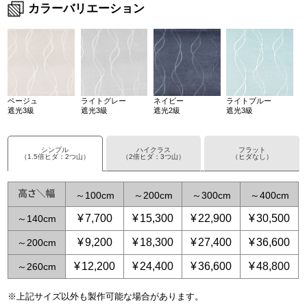
カラーバリエーション
ベージュ
ライトグレー
ネイビー
ライトブルー
遮光3級
遮光3級
遮光2級
遮光3級
シンプル
ハイクラス
フラット
（1.5倍ヒダ：2つ山）
（2倍ヒダ：3つ山）
（ヒダなし）
～
100
～
200
～
300
～
400
¥
7,700
¥
15,300
¥
22,900
¥
30,500
～
140
¥
9,200
¥
18,300
¥
27,400
¥
36,600
～
200
¥
12,200
¥
24,400
¥
36,600
¥
48,800
～
260
※上記サイズ以外も製作可能な場合があります。
～
～
65
125
～
～
150
250
～
225
～
375
～
300
～
500
～
3