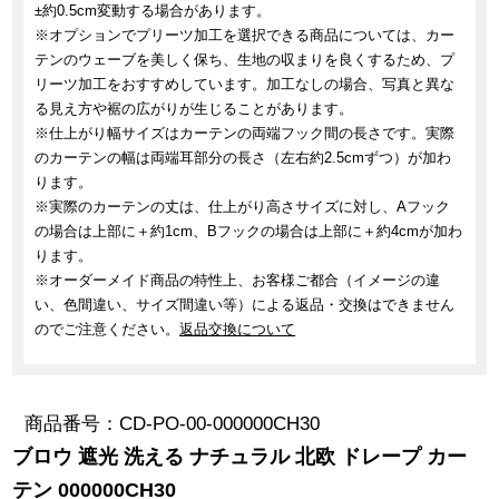
±約0.5cm変動する場合があります。
※オプションでプリーツ加工を選択できる商品については、カー
テンのウェーブを美しく保ち、生地の収まりを良くするため、プ
リーツ加工をおすすめしています。加工なしの場合、写真と異な
る見え方や裾の広がりが生じることがあります。
※仕上がり幅サイズはカーテンの両端フック間の長さです。実際
のカーテンの幅は両端耳部分の長さ（左右約2.5cmずつ）が加わ
ります。
※実際のカーテンの丈は、仕上がり高さサイズに対し、Aフック
の場合は上部に＋約1cm、Bフックの場合は上部に＋約4cmが加わ
ります。
※オーダーメイド商品の特性上、お客様ご都合（イメージの違
い、色間違い、サイズ間違い等）による返品・交換はできません
のでご注意ください。
返品交換について
商品番号
CD-PO-00-000000CH30
ブロウ 遮光 洗える ナチュラル 北欧 ドレープ カー
テン 000000CH30