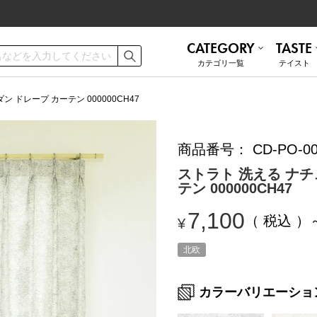
CATEGORY
TASTE
カテゴリ⼀覧
テイスト
ご利用ガイド
お手入れ方法
 ドレープ カーテン 000000CH47
商品番号
CD-PO-00
遮熱
無地 シンプル
ミラーレース
ナチュラル
お問い合わせ
ストラト 洗える ナチ
テン 000000CH47
ナチュラル
かわいい
7,100
税込
¥
和モダン
ブルックリン
トルコレース
防音
北欧
カラーバリエーショ