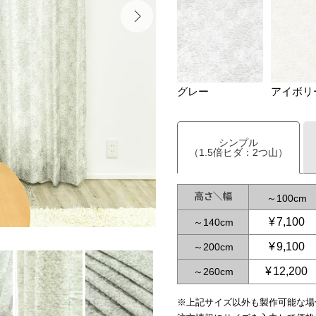
グレー
アイボリ
シンプル
（1.5倍ヒダ：2つ山）
～
100
¥
7,100
～
140
¥
9,100
～
200
¥
12,200
～
260
※上記サイズ以外も製作可能な場
～
65
～
125
～
150