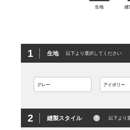
生地
縫
1
生地
以下より選択してください
グレー
アイボリー
2
縫製スタイル
以下より