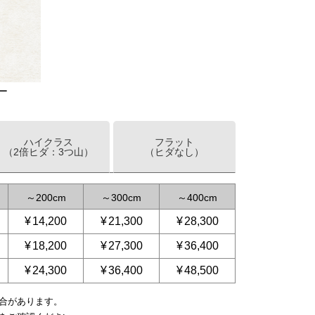
ー
ハイクラス
フラット
（2倍ヒダ：3つ山）
（ヒダなし）
～
200
～
300
～
400
¥
14,200
¥
21,300
¥
28,300
¥
18,200
¥
27,300
¥
36,400
¥
24,300
¥
36,400
¥
48,500
合があります。
～
～
250
225
～
300
～
375
～
375
～
500
～
450