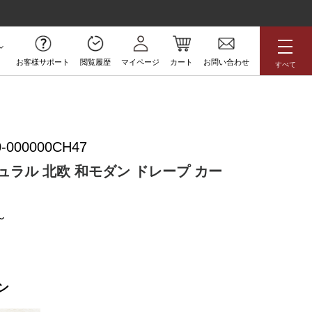
お客様サポート
閲覧履歴
マイページ
カート
お問い合わせ
すべて
無料サンプル
-000000CH47
アジアン
花柄
ボタニカル
ュラル 北欧 和モダン ドレープ カー
ラグジュアリー
防炎
高級
アウトレット
ン