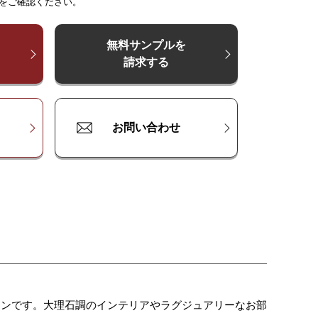
をご確認ください。
200
¥
¥
14,200
21,300
¥
28,300
¥
21,300
¥
35,400
¥
28,300
¥
42,500
200
¥
¥
18,200
27,300
¥
36,400
¥
27,300
¥
45,500
¥
36,400
¥
54,600
無料サンプルを
請求する
300
¥
¥
24,300
36,400
¥
48,500
¥
36,400
¥
60,600
¥
48,500
¥
72,800
お問い合わせ
テンです。大理石調のインテリアやラグジュアリーなお部