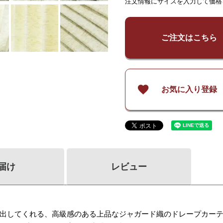
注文情報にサイズを入力して価格
¥
7,100
¥
7,100
¥
14,
～
140
～
140
¥
9,100
¥
9,100
¥
18,
～
200
～
200
ご注文はこちら
¥
12,200
¥
12,200
¥
24,
～
260
～
260
お気に入り登録
届け
レビュー
出してくれる、高級感のある上品なジャガード織のドレープカー