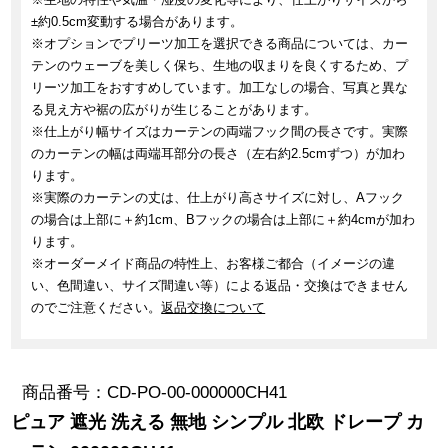
±約0.5cm変動する場合があります。
※オプションでプリーツ加工を選択できる商品については、カー
テンのウェーブを美しく保ち、生地の収まりを良くするため、プ
リーツ加工をおすすめしています。加工なしの場合、写真と異な
る見え方や裾の広がりが生じることがあります。
※仕上がり幅サイズはカーテンの両端フック間の長さです。実際
のカーテンの幅は両端耳部分の長さ（左右約2.5cmずつ）が加わ
ります。
※実際のカーテンの丈は、仕上がり高さサイズに対し、Aフック
の場合は上部に＋約1cm、Bフックの場合は上部に＋約4cmが加わ
ります。
※オーダーメイド商品の特性上、お客様ご都合（イメージの違
い、色間違い、サイズ間違い等）による返品・交換はできません
のでご注意ください。
返品交換について
商品番号
CD-PO-00-000000CH41
ピュア 遮光 洗える 無地 シンプル 北欧 ドレープ カ