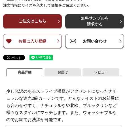
～
～
65
125
～
～
150
250
～
225
～
375
～
300
～
500
～
3
注文情報にサイズを入力して価格をご確認ください。
¥
¥
6,800
6,800
¥
13,500
¥
13,500
¥
20,200
¥
20,200
¥
27,000
¥
27,000
¥
3
～
～
140
140
無料サンプルを
¥
¥
9,000
9,000
¥
18,000
¥
18,000
¥
27,000
¥
27,000
¥
36,000
¥
36,000
¥
4
ご注文はこちら
～
～
200
200
請求する
¥
¥
11,300
11,300
¥
22,500
¥
22,500
¥
33,700
¥
33,700
¥
44,900
¥
44,900
¥
5
～
～
260
260
お気に入り登録
お問い合わせ
商品詳細
お届け
レビュー
少し光沢のあるストライプ模様がアクセントになったナチ
ュラルな遮光2級カーテンです。どんなテイストのお部屋に
も合わせやすく、ナチュラルなや北欧、ブルックリンなど
様々なスタイルにマッチします。また、ウォッシャブルな
のでお家でお洗濯が可能です。