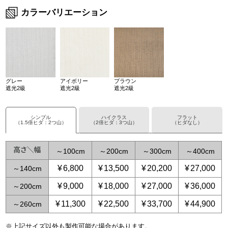
カラーバリエーション
グレー
アイボリー
ブラウン
遮光2級
遮光2級
遮光2級
シンプル
ハイクラス
フラット
（1.5倍ヒダ：2つ山）
（2倍ヒダ：3つ山）
（ヒダなし）
～
100
～
200
～
300
～
400
¥
6,800
¥
13,500
¥
20,200
¥
27,000
～
140
¥
9,000
¥
18,000
¥
27,000
¥
36,000
～
200
¥
11,300
¥
22,500
¥
33,700
¥
44,900
～
260
※上記サイズ以外も製作可能な場合があります。