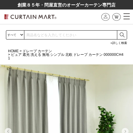
創業８５年・問屋直営のオーダーカーテン専⾨店
詳しく検索
HOME
ドレープ カーテン
ピュア 遮光 洗える 無地 シンプル 北欧 ドレープ カーテン 000000CH4
1