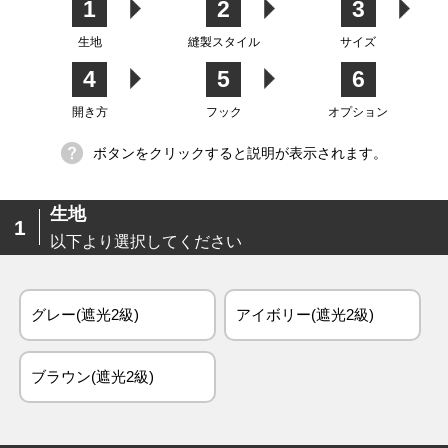
1
2
3
生地
縫製スタイル
サイズ
4
5
6
生地
開き方
フック
オプション
ボタンをクリックすると説明が表示されます。
生地
1
以下より選択してください
グレー(遮光2級)
アイボリー(遮光2級)
ブラウン(遮光2級)