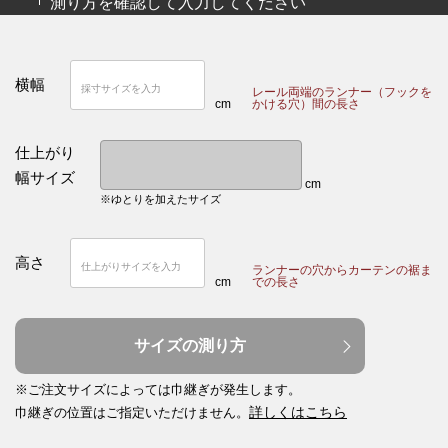
測り方を確認して入力してください
横幅
レール両端のランナー（フックを
cm
かける穴）間の長さ
仕上がり
幅サイズ
cm
※ゆとりを加えたサイズ
高さ
ランナーの穴からカーテンの裾ま
cm
での長さ
サイズの測り方
※ご注文サイズによっては巾継ぎが発生します。
詳しくはこちら
巾継ぎの位置はご指定いただけません。