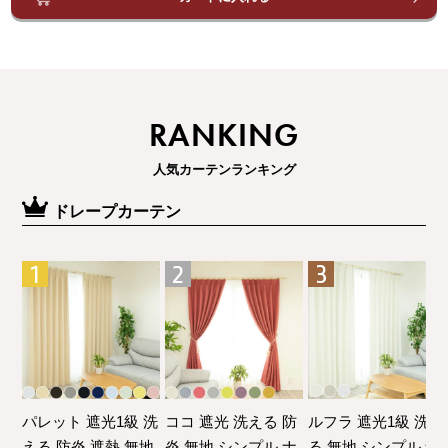
RANKING
人気カーテンランキング
ドレープカーテン
パレット 遮光1級 洗
ココ 遮光 洗える 防
ルフラ 遮光1級 洗え
える 防炎 遮熱 無地
炎 無地 シンプル ナ
る 無地 シンプル ナ