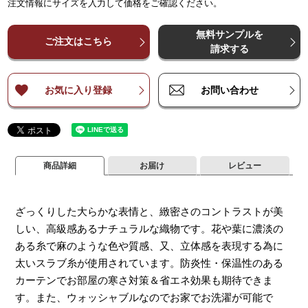
注文情報にサイズを入力して価格をご確認ください。
¥
¥
33,700
33,700
¥
67,300
¥
67,300
¥
101,000
¥
101,000
¥
134,600
¥
134,600
¥
16
～
～
140
140
無料サンプルを
¥
¥
44,900
44,900
¥
89,800
¥
89,800
¥
134,600
¥
134,600
¥
179,500
¥
179,500
¥
22
ご注文はこちら
～
～
200
200
請求する
¥
¥
56,100
56,100
¥
112,200
¥
112,200
¥
168,200
¥
168,200
¥
224,300
¥
224,300
¥
28
～
～
260
260
お気に入り登録
お問い合わせ
商品詳細
お届け
レビュー
ざっくりした大らかな表情と、緻密さのコントラストが美
しい、高級感あるナチュラルな織物です。花や葉に濃淡の
ある糸で麻のような色や質感、又、立体感を表現する為に
太いスラブ糸が使用されています。防炎性・保温性のある
カーテンでお部屋の寒さ対策＆省エネ効果も期待できま
す。また、ウォッシャブルなのでお家でお洗濯が可能で