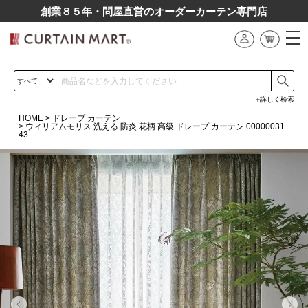
創業８５年・問屋直営のオーダーカーテン専⾨店
詳しく検索
HOME
ドレープ カーテン
ウィリアムモリス 洗える 防炎 花柄 高級 ドレープ カーテン 00000031
43