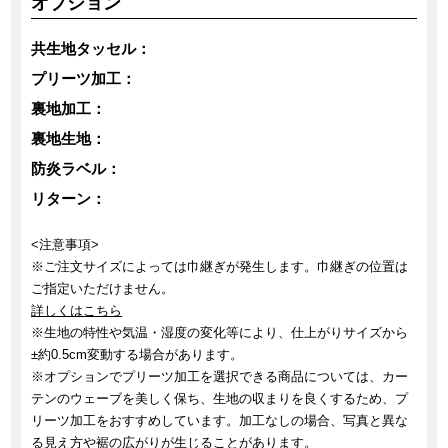
オプション
共生地タッセル：
プリーツ加工：
裏地加工：
裏地生地：
防炎ラベル：
リターン：
<注意事項>
※ご注文サイズによっては巾継ぎが発生します。巾継ぎの位置は
ご指定いただけません。
詳しくはこちら
※生地の特性や気温・湿度の変化等により、仕上がりサイズから
±約0.5cm変動する場合があります。
※オプションでプリーツ加工を選択できる商品については、カー
テンのウェーブを美しく保ち、生地の収まりを良くするため、プ
リーツ加工をおすすめしています。加工なしの場合、写真と異な
る見え方や裾の広がりが生じることがあります。