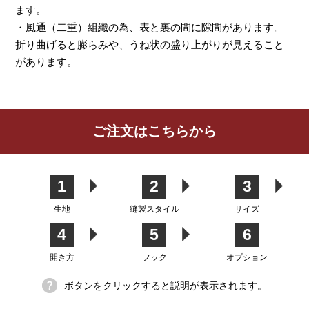
ます。
・風通（二重）組織の為、表と裏の間に隙間があります。
折り曲げると膨らみや、うね状の盛り上がりが見えること
があります。
レビューを書く
ご注文はこちらから
カーテン
シェード
クッション
カフェカー
カバー
テン
1
2
3
生地
縫製スタイル
サイズ
4
5
6
生地
開き方
フック
オプション
ボタンをクリックすると説明が表示されます。