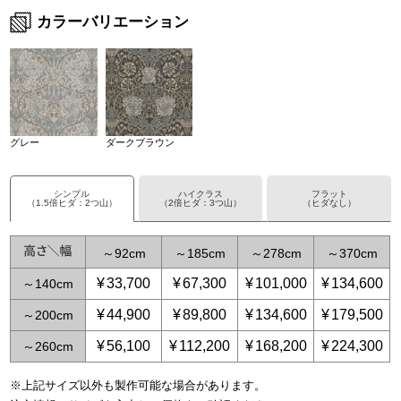
カラーバリエーション
グレー
ダークブラウン
シンプル
ハイクラス
フラット
（1.5倍ヒダ：2つ山）
（2倍ヒダ：3つ山）
（ヒダなし）
～
92
～
185
～
278
～
370
¥
33,700
¥
67,300
¥
101,000
¥
134,600
～
140
¥
44,900
¥
89,800
¥
134,600
¥
179,500
～
200
¥
56,100
¥
112,200
¥
168,200
¥
224,300
～
260
※上記サイズ以外も製作可能な場合があります。
～
～
59
115
～
～
139
231
～
208
～
347
～
278
～
463
～
3