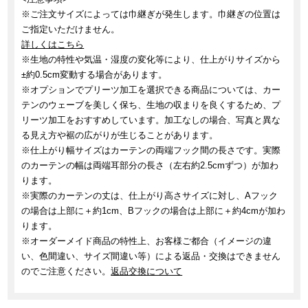
※ご注文サイズによっては巾継ぎが発生します。巾継ぎの位置は
ご指定いただけません。
詳しくはこちら
※生地の特性や気温・湿度の変化等により、仕上がりサイズから
±約0.5cm変動する場合があります。
※オプションでプリーツ加工を選択できる商品については、カー
テンのウェーブを美しく保ち、生地の収まりを良くするため、プ
リーツ加工をおすすめしています。加工なしの場合、写真と異な
る見え方や裾の広がりが生じることがあります。
※仕上がり幅サイズはカーテンの両端フック間の長さです。実際
のカーテンの幅は両端耳部分の長さ（左右約2.5cmずつ）が加わ
ります。
※実際のカーテンの丈は、仕上がり高さサイズに対し、Aフック
の場合は上部に＋約1cm、Bフックの場合は上部に＋約4cmが加わ
ります。
※オーダーメイド商品の特性上、お客様ご都合（イメージの違
い、色間違い、サイズ間違い等）による返品・交換はできません
のでご注意ください。
返品交換について