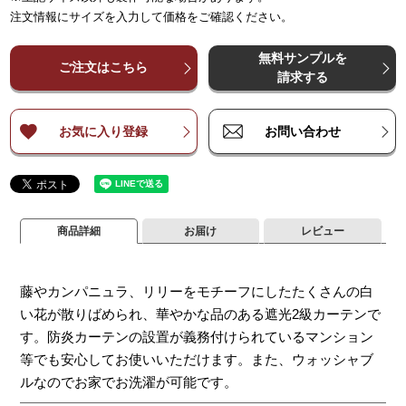
～
～
65
125
～
～
150
250
～
225
～
375
～
300
～
500
～
3
注文情報にサイズを入力して価格をご確認ください。
¥
¥
9,100
9,100
¥
18,100
¥
18,100
¥
27,100
¥
27,100
¥
36,100
¥
36,100
¥
4
～
～
140
140
無料サンプルを
¥
¥
12,100
12,100
¥
24,100
¥
24,100
¥
36,100
¥
36,100
¥
48,100
¥
48,100
¥
6
ご注文はこちら
～
～
200
200
請求する
¥
¥
15,100
15,100
¥
30,100
¥
30,100
¥
45,100
¥
45,100
¥
60,100
¥
60,100
¥
7
～
～
260
260
お気に入り登録
お問い合わせ
商品詳細
お届け
レビュー
藤やカンパニュラ、リリーをモチーフにしたたくさんの白
い花が散りばめられ、華やかな品のある遮光2級カーテンで
す。防炎カーテンの設置が義務付けられているマンション
等でも安心してお使いいただけます。また、ウォッシャブ
ルなのでお家でお洗濯が可能です。