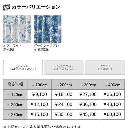
カラーバリエーション
オフホワイト
ダークシースプレ
遮光2級
イ 遮光2級
シンプル
ハイクラス
フラット
（1.5倍ヒダ：2つ山）
（2倍ヒダ：3つ山）
（ヒダなし）
～
100
～
200
～
300
～
400
¥
9,100
¥
18,100
¥
27,100
¥
36,100
～
140
¥
12,100
¥
24,100
¥
36,100
¥
48,100
～
200
¥
15,100
¥
30,100
¥
45,100
¥
60,100
～
260
※上記サイズ以外も製作可能な場合があります。