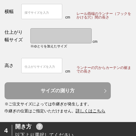
横幅
レール両端のランナー（フックを
cm
かける穴）間の長さ
仕上がり
幅サイズ
cm
※ゆとりを加えたサイズ
高さ
ランナーの穴からカーテンの裾ま
cm
での長さ
サイズの測り方
※ご注文サイズによっては巾継ぎが発生します。
詳しくはこちら
巾継ぎの位置はご指定いただけません。
開き方
4
以下より選択してください