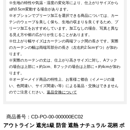
※生地の特性や気温・湿度の変化等により、仕上がりサイズから
±約0.5cm変動する場合があります。
※オプションでプリーツ加工を選択できる商品については、カー
テンのウェーブを美しく保ち、生地の収まりを良くするため、プ
リーツ加工をおすすめしています。加工なしの場合、写真と異な
る見え方や裾の広がりが生じることがあります。
※仕上がり幅サイズはカーテンの両端フック間の長さです。実際
のカーテンの幅は両端耳部分の長さ（左右約2.5cmずつ）が加わ
ります。
※実際のカーテンの丈は、仕上がり高さサイズに対し、Aフック
の場合は上部に＋約1cm、Bフックの場合は上部に＋約4cmが加わ
ります。
※オーダーメイド商品の特性上、お客様ご都合（イメージの違
い、色間違い、サイズ間違い等）による返品・交換はできません
のでご注意ください。
返品交換について
商品番号
CD-PO-00-000000EC02
アウトライン 遮光1級 防音 遮熱 ナチュラル 花柄 ボ