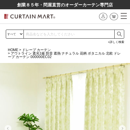
創業８５年・問屋直営のオーダーカーテン専⾨店
詳しく検索
HOME
ドレープ カーテン
アウトライン 遮光1級 防音 遮熱 ナチュラル 花柄 ボタニカル 北欧 ドレ
ープ カーテン 000000EC02