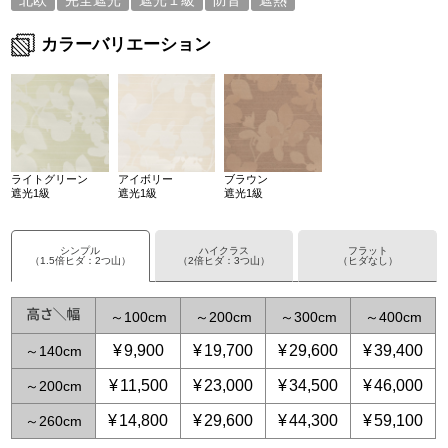
北欧
完全遮光
遮光１級
防音
遮熱
カラーバリエーション
ライトグリーン
アイボリー
ブラウン
遮光1級
遮光1級
遮光1級
シンプル
ハイクラス
フラット
（1.5倍ヒダ：2つ山）
（2倍ヒダ：3つ山）
（ヒダなし）
～
100
～
200
～
300
～
400
¥
9,900
¥
19,700
¥
29,600
¥
39,400
～
140
¥
11,500
¥
23,000
¥
34,500
¥
46,000
～
200
¥
14,800
¥
29,600
¥
44,300
¥
59,100
～
260