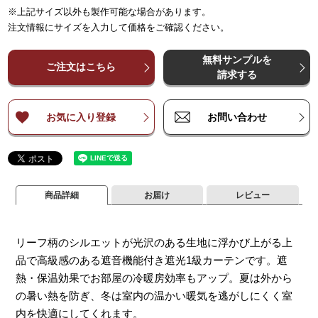
※上記サイズ以外も製作可能な場合があります。
～
～
65
125
～
～
150
250
～
225
～
375
～
300
～
500
～
3
注文情報にサイズを入力して価格をご確認ください。
¥
¥
9,900
9,900
¥
19,700
¥
19,700
¥
29,600
¥
29,600
¥
39,400
¥
39,400
¥
4
～
～
140
140
無料サンプルを
¥
¥
11,500
11,500
¥
23,000
¥
23,000
¥
34,500
¥
34,500
¥
46,000
¥
46,000
¥
5
ご注文はこちら
～
～
200
200
請求する
¥
¥
14,800
14,800
¥
29,600
¥
29,600
¥
44,300
¥
44,300
¥
59,100
¥
59,100
¥
7
～
～
260
260
お気に入り登録
お問い合わせ
商品詳細
お届け
レビュー
リーフ柄のシルエットが光沢のある生地に浮かび上がる上
品で高級感のある遮音機能付き遮光1級カーテンです。遮
熱・保温効果でお部屋の冷暖房効率もアップ。夏は外から
の暑い熱を防ぎ、冬は室内の温かい暖気を逃がしにくく室
内を快適にしてくれます。