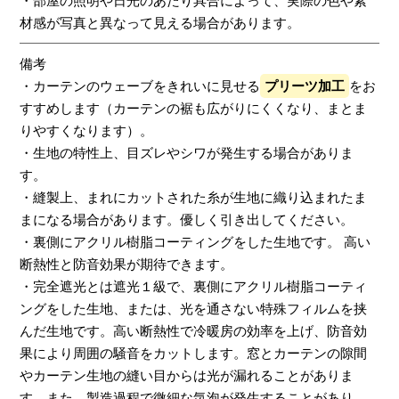
・部屋の照明や日光のあたり具合によって、実際の色や素
材感が写真と異なって見える場合があります。
備考
・カーテンのウェーブをきれいに見せる
プリーツ加工
をお
すすめします（カーテンの裾も広がりにくくなり、まとま
りやすくなります）。
・生地の特性上、目ズレやシワが発生する場合がありま
す。
・縫製上、まれにカットされた糸が生地に織り込まれたま
まになる場合があります。優しく引き出してください。
・裏側にアクリル樹脂コーティングをした生地です。 高い
断熱性と防音効果が期待できます。
・完全遮光とは遮光１級で、裏側にアクリル樹脂コーティ
ングをした生地、または、光を通さない特殊フィルムを挟
んだ生地です。高い断熱性で冷暖房の効率を上げ、防音効
果により周囲の騒音をカットします。窓とカーテンの隙間
やカーテン生地の縫い目からは光が漏れることがありま
す。また、製造過程で微細な気泡が発生することがあり、