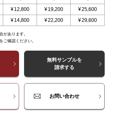
¥
12,800
¥
19,200
¥
25,600
¥
14,800
¥
22,200
¥
29,600
合があります。
～
～
225
250
～
300
～
375
～
375
～
500
～
450
をご確認ください。
00
¥
¥
16,200
10,800
¥
21,600
¥
16,200
¥
27,000
¥
21,600
¥
32,400
00
¥
¥
19,200
12,800
¥
25,600
¥
19,200
¥
32,000
¥
25,600
¥
38,400
無料サンプルを
請求する
00
¥
¥
22,200
14,800
¥
29,600
¥
22,200
¥
37,000
¥
29,600
¥
44,400
お問い合わせ