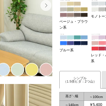
モノトー
ベージュ・ブラウ
ン系
ブルー系
レッド・
系
シンプル
（1.5倍ヒダ：2つ山）
～
100
¥
5,400
～
140