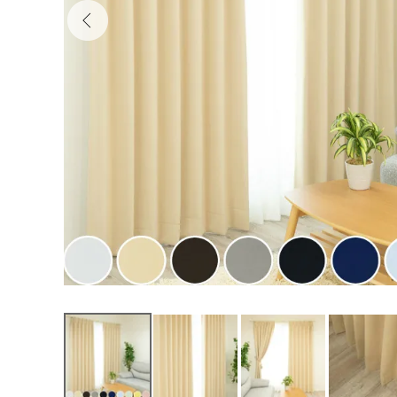
テン 00000DP101 【お急ぎオー
ダー品】
5,400
¥
（税込）