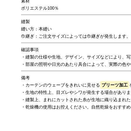
素材
ポリエステル100％
縫製
縫い方：本縫い
巾継ぎ：ご注文サイズによっては巾継ぎが発生します。
確認事項
・縫製の仕様や生地、デザイン、サイズなどにより、写
・部屋の照明や日光のあたり具合によって、実際の色や
備考
・カーテンのウェーブをきれいに見せる
プリーツ加工
・生地の特性上、目ズレやシワが発生する場合がありま
・縫製上、まれにカットされた糸が生地に織り込まれた
・乾燥機の使用はお控えください。自然乾燥をおすすめ
レビューを書く