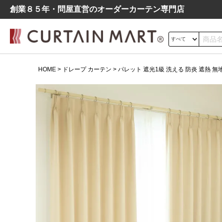
創業８５年・問屋直営のオーダーカーテン専⾨店
サイズの測り方
HOME
ドレープ カーテン
パレット 遮光1級 洗える 防炎 遮熱 無
ドレープ
レース
遮光
よくあるご質問
シンプル
モダン
北欧
レトロ
デニム調
パレット 遮光1級 洗える 防炎 遮
熱 無地 シンプル ドレープ カー