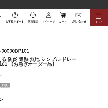
お客様サポート
閲覧履歴
マイページ
カート
お問い合わせ
すべて
無料サンプル
-00000DP101
アジアン
花柄
ボタニカル
える 防炎 遮熱 無地 シンプル ドレー
DP101 【お急ぎオーダー品】
ラグジュアリー
防炎
高級
アウトレット
防炎
ン