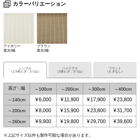
カラーバリエーション
アイボリー
ブラウン
遮光3級
遮光3級
シンプル
ハイクラス
フラット
（1.5倍ヒダ：2つ山）
（2倍ヒダ：3つ山）
（ヒダなし）
～
100
～
200
～
300
～
400
¥
6,000
¥
11,900
¥
17,900
¥
23,800
～
140
¥
8,000
¥
15,900
¥
23,800
¥
31,700
～
200
¥
9,900
¥
19,800
¥
29,700
¥
39,600
～
260
※上記サイズ以外も製作可能な場合があります。
～
～
65
125
～
～
150
250
～
225
～
375
～
300
～
500
～
3