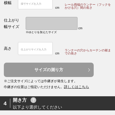
横幅
レール両端のランナー（フックを
cm
かける穴）間の長さ
仕上がり
幅サイズ
cm
※ゆとりを加えたサイズ
高さ
ランナーの穴からカーテンの裾ま
cm
での長さ
サイズの測り方
※ご注文サイズによっては巾継ぎが発生します。
詳しくはこちら
巾継ぎの位置はご指定いただけません。
開き方
4
以下より選択してください