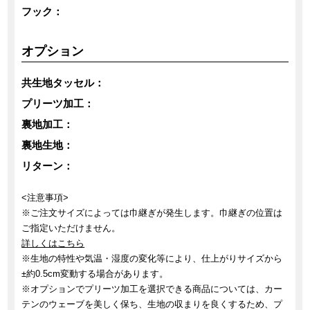
フック：
オプション
共生地タッセル：
プリーツ加工：
裏地加工：
裏地生地：
リターン：
<注意事項>
※ご注文サイズによっては巾継ぎが発生します。巾継ぎの位置は
ご指定いただけません。
詳しくはこちら
※生地の特性や気温・湿度の変化等により、仕上がりサイズから
±約0.5cm変動する場合があります。
※オプションでプリーツ加工を選択できる商品については、カー
テンのウェーブを美しく保ち、生地の収まりを良くするため、プ