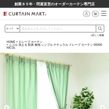
創業８５年・問屋直営のオーダーカーテン専⾨店
詳しく検索
HOME
ドレープ カーテン
ニコル 洗える 防炎 無地 シンプル ナチュラル ドレープ カーテン 00000
NICOL