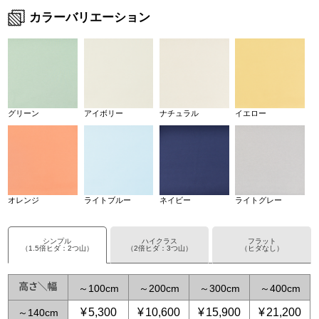
カラーバリエーション
グリーン
アイボリー
ナチュラル
イエロー
オレンジ
ライトブルー
ネイビー
ライトグレー
シンプル
ハイクラス
フラット
（1.5倍ヒダ：2つ山）
（2倍ヒダ：3つ山）
（ヒダなし）
～
100
～
200
～
300
～
400
¥
5,300
¥
10,600
¥
15,900
¥
21,200
～
140