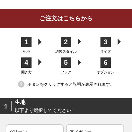
レビューを書く
ご注文はこちらから
カーテン
シェード
クッション
カフェカー
カバー
テン
1
2
3
生地
縫製スタイル
サイズ
4
5
6
生地
開き方
フック
オプション
ボタンをクリックすると説明が表示されます。
生地
1
以下より選択してください
グリーン
アイボリー