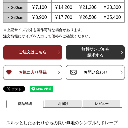
¥
7,100
¥
14,200
¥
21,200
¥
28,300
～
200
¥
8,900
¥
17,700
¥
26,500
¥
35,400
～
260
※上記サイズ以外も製作可能な場合があります。
～
～
65
125
～
～
150
250
～
225
～
375
～
300
～
500
～
3
注文情報にサイズを入力して価格をご確認ください。
¥
¥
5,300
5,300
¥
10,600
¥
10,600
¥
15,900
¥
15,900
¥
21,200
¥
21,200
¥
2
～
～
140
140
無料サンプルを
¥
¥
7,100
7,100
¥
14,200
¥
14,200
¥
21,200
¥
21,200
¥
28,300
¥
28,300
¥
3
ご注文はこちら
～
～
200
200
請求する
¥
¥
8,900
8,900
¥
17,700
¥
17,700
¥
26,500
¥
26,500
¥
35,400
¥
35,400
¥
4
～
～
260
260
お気に入り登録
お問い合わせ
商品詳細
お届け
レビュー
スルッとしたさわり心地の良い無地のシンプルなドレープ