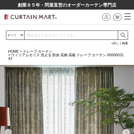
創業８５年・問屋直営のオーダーカーテン専⾨店
詳しく検索
HOME
ドレープ カーテン
ウィリアムモリス 洗える 防炎 花柄 高級 ドレープ カーテン 00000031
43