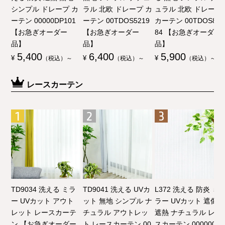
シンプル ドレープ カ
ラル 北欧 ドレープ カ
ュラル 北欧 ドレープ
ーテン 00000DP101
ーテン 00TDOS5219
カーテン 00TDOS80
【お急ぎオーダー
【お急ぎオーダー
84 【お急ぎオーダー
品】
品】
品】
5,400
6,400
5,900
¥
（税込）～
¥
（税込）～
¥
（税込）～
レースカーテン
TD9034 洗える ミラ
TD9041 洗える UVカ
L372 洗える 防炎 ミ
ー UVカット アウト
ット 無地 シンプル ナ
ラー UVカット 遮像
レット レースカーテ
チュラル アウトレッ
遮熱 ナチュラル レー
ン 【お急ぎオーダー
ト レースカーテン 00
スカーテン 00000003