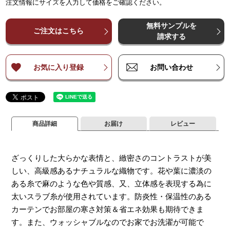
注文情報にサイズを入力して価格をご確認ください。
¥
¥
33,700
33,700
¥
67,300
¥
67,300
¥
101,000
¥
101,000
¥
134,600
¥
134,600
¥
16
～
～
140
140
無料サンプルを
¥
¥
44,900
44,900
¥
89,800
¥
89,800
¥
134,600
¥
134,600
¥
179,500
¥
179,500
¥
22
ご注文はこちら
～
～
200
200
請求する
¥
¥
56,100
56,100
¥
112,200
¥
112,200
¥
168,200
¥
168,200
¥
224,300
¥
224,300
¥
28
～
～
260
260
お気に入り登録
お問い合わせ
商品詳細
お届け
レビュー
ざっくりした大らかな表情と、緻密さのコントラストが美
しい、高級感あるナチュラルな織物です。花や葉に濃淡の
ある糸で麻のような色や質感、又、立体感を表現する為に
太いスラブ糸が使用されています。防炎性・保温性のある
カーテンでお部屋の寒さ対策＆省エネ効果も期待できま
す。また、ウォッシャブルなのでお家でお洗濯が可能で