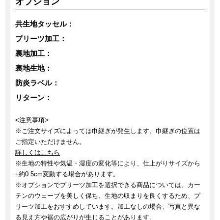
オプション
共生地タッセル：
プリーツ加工：
裏地加工：
裏地生地：
防炎ラベル：
リターン：
<注意事項>
※ご注文サイズによっては巾継ぎが発生します。巾継ぎの位置は
ご指定いただけません。
詳しくはこちら
※生地の特性や気温・湿度の変化等により、仕上がりサイズから
±約0.5cm変動する場合があります。
※オプションでプリーツ加工を選択できる商品については、カー
テンのウェーブを美しく保ち、生地の収まりを良くするため、プ
リーツ加工をおすすめしています。加工なしの場合、写真と異な
る見え方や裾の広がりが生じることがあります。