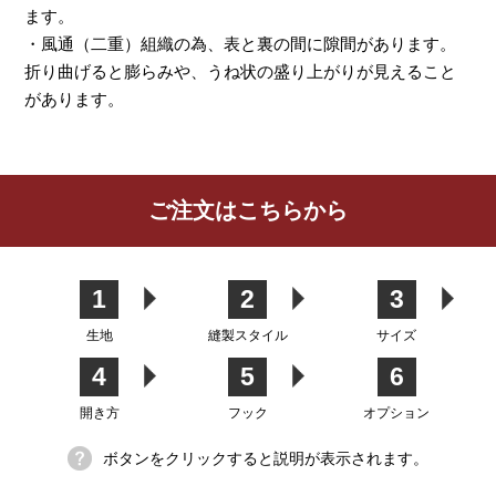
ます。
・風通（二重）組織の為、表と裏の間に隙間があります。
折り曲げると膨らみや、うね状の盛り上がりが見えること
があります。
レビューを書く
ご注文はこちらから
カーテン
シェード
クッション
カフェカー
カバー
テン
1
2
3
生地
縫製スタイル
サイズ
4
5
6
生地
開き方
フック
オプション
ボタンをクリックすると説明が表示されます。