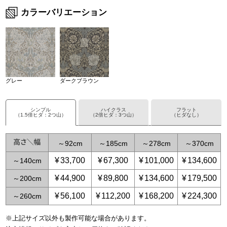
カラーバリエーション
グレー
ダークブラウン
シンプル
ハイクラス
フラット
（1.5倍ヒダ：2つ山）
（2倍ヒダ：3つ山）
（ヒダなし）
～
92
～
185
～
278
～
370
¥
33,700
¥
67,300
¥
101,000
¥
134,600
～
140
¥
44,900
¥
89,800
¥
134,600
¥
179,500
～
200
¥
56,100
¥
112,200
¥
168,200
¥
224,300
～
260
※上記サイズ以外も製作可能な場合があります。
～
～
59
115
～
～
139
231
～
208
～
347
～
278
～
463
～
3