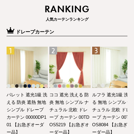
RANKING
人気カーテンランキング
ドレープカーテン
パレット 遮光1級 洗
ココ 遮光 洗える 防
ルフラ 遮光1級 洗え
える 防炎 遮熱 無地
炎 無地 シンプル ナ
る 無地 シンプル ナ
シンプル ドレープ
チュラル 北欧 ドレ
チュラル 北欧 ドレ
カーテン 00000DP1
ープ カーテン 00TD
ープ カーテン 00TD
01 【お急ぎオーダ
OS5219 【お急ぎオ
OS8084 【お急ぎオ
ー品】
ーダー品】
ーダー品】