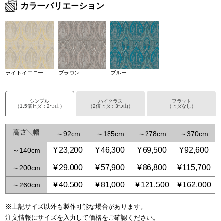
カラーバリエーション
ライトイエロー
ブラウン
ブルー
シンプル
ハイクラス
フラット
（1.5倍ヒダ：2つ山）
（2倍ヒダ：3つ山）
（ヒダなし）
～
92
～
185
～
278
～
370
¥
23,200
¥
46,300
¥
69,500
¥
92,600
～
140
¥
29,000
¥
57,900
¥
86,800
¥
115,700
～
200
¥
40,500
¥
81,000
¥
121,500
¥
162,000
～
260
※上記サイズ以外も製作可能な場合があります。
～
～
59
115
～
～
139
231
～
208
～
347
～
278
～
463
～
3
注文情報にサイズを入力して価格をご確認ください。