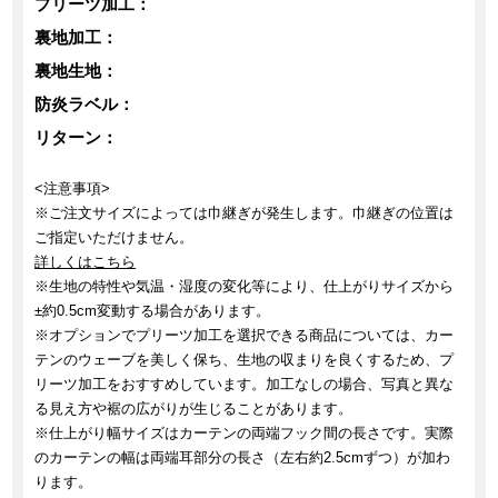
プリーツ加工：
裏地加工：
裏地生地：
防炎ラベル：
リターン：
<注意事項>
※ご注文サイズによっては巾継ぎが発生します。巾継ぎの位置は
ご指定いただけません。
詳しくはこちら
※生地の特性や気温・湿度の変化等により、仕上がりサイズから
±約0.5cm変動する場合があります。
※オプションでプリーツ加工を選択できる商品については、カー
テンのウェーブを美しく保ち、生地の収まりを良くするため、プ
リーツ加工をおすすめしています。加工なしの場合、写真と異な
る見え方や裾の広がりが生じることがあります。
※仕上がり幅サイズはカーテンの両端フック間の長さです。実際
のカーテンの幅は両端耳部分の長さ（左右約2.5cmずつ）が加わ
ります。