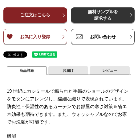
¥
¥
23,200
23,200
¥
46,300
¥
46,300
¥
69,500
¥
69,500
¥
92,600
¥
92,600
¥
11
～
～
140
140
無料サンプルを
¥
¥
29,000
29,000
¥
57,900
¥
57,900
¥
86,800
¥
86,800
¥
115,700
¥
115,700
¥
14
ご注文はこちら
～
～
200
200
請求する
¥
¥
40,500
40,500
¥
81,000
¥
81,000
¥
121,500
¥
121,500
¥
162,000
¥
162,000
¥
20
～
～
260
260
お気に入り登録
お問い合わせ
商品詳細
お届け
レビュー
19 世紀にカシミールで織られた手織のショールのデザイン
をモダンにアレンジし、繊細な織りで表現されています。
防炎性・保温性のあるカーテンでお部屋の寒さ対策＆省エ
ネ効果も期待できます。また、ウォッシャブルなのでお家
でお洗濯が可能です。
機能