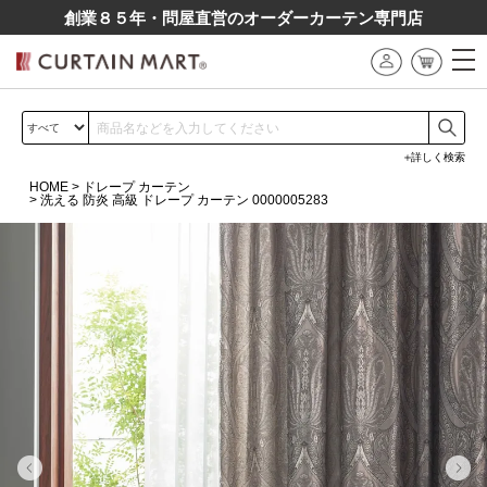
創業８５年・問屋直営のオーダーカーテン専⾨店
詳しく検索
HOME
ドレープ カーテン
洗える 防炎 高級 ドレープ カーテン 0000005283