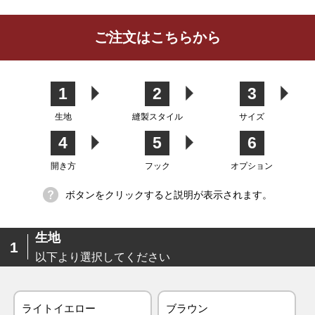
レビューを書く
ご注文はこちらから
カーテン
シェード
クッション
カフェカー
カバー
テン
1
2
3
生地
縫製スタイル
サイズ
4
5
6
生地
開き方
フック
オプション
ボタンをクリックすると説明が表示されます。
生地
1
以下より選択してください
ライトイエロー
ブラウン