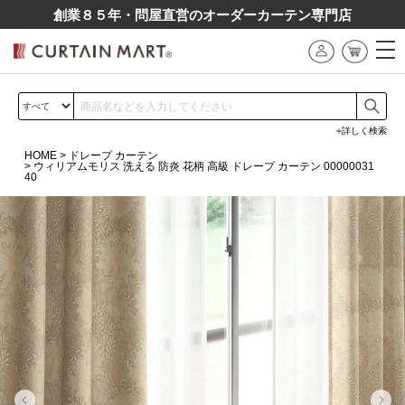
創業８５年・問屋直営のオーダーカーテン専⾨店
詳しく検索
HOME
ドレープ カーテン
ウィリアムモリス 洗える 防炎 花柄 高級 ドレープ カーテン 00000031
40