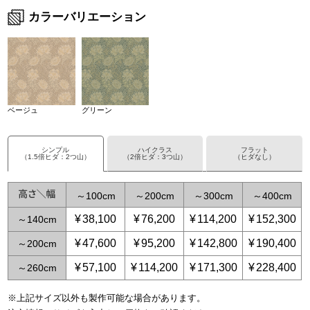
カラーバリエーション
ベージュ
グリーン
シンプル
ハイクラス
フラット
（1.5倍ヒダ：2つ山）
（2倍ヒダ：3つ山）
（ヒダなし）
～
100
～
200
～
300
～
400
¥
38,100
¥
76,200
¥
114,200
¥
152,300
～
140
¥
47,600
¥
95,200
¥
142,800
¥
190,400
～
200
¥
57,100
¥
114,200
¥
171,300
¥
228,400
～
260
※上記サイズ以外も製作可能な場合があります。
～
～
65
125
～
～
150
250
～
225
～
375
～
300
～
500
～
3