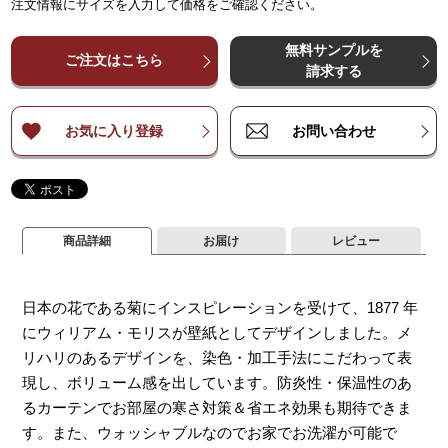
注文情報にサイズを入力して価格をご確認ください。
¥
¥
38,100
38,100
¥
76,200
¥
76,200
¥
114,200
¥
114,200
¥
152,300
¥
152,300
¥
19
～
～
140
140
無料サンプルを
¥
¥
47,600
47,600
¥
95,200
¥
95,200
¥
142,800
¥
142,800
¥
190,400
¥
190,400
¥
23
ご注文はこちら
～
～
200
200
請求する
¥
¥
57,100
57,100
¥
114,200
¥
114,200
¥
171,300
¥
171,300
¥
228,400
¥
228,400
¥
28
～
～
260
260
お気に入り登録
お問い合わせ
商品詳細
お届け
レビュー
日本の花である菊にインスピレーションを受けて、1877 年
にウィリアム・モリスが壁紙としてデザインしました。メ
リハリのあるデザインを、染色・加工手法にこだわって表
現し、ボリューム感を出しています。防炎性・保温性のあ
るカーテンでお部屋の寒さ対策＆省エネ効果も期待できま
す。また、ウォッシャブルなのでお家でお洗濯が可能で