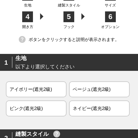
生地
縫製スタイル
サイズ
4
5
6
生地
開き方
フック
オプション
ボタンをクリックすると説明が表示されます。
生地
1
以下より選択してください
アイボリー(遮光2級)
ベージュ(遮光2級)
ピンク(遮光2級)
ネイビー(遮光2級)
縫製スタイル
2