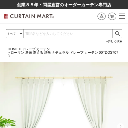
創業８５年・問屋直営のオーダーカーテン専⾨店
詳しく検索
HOME
ドレープ カーテン
ローマン 遮光 洗える 遮熱 ナチュラル ドレープ カーテン 00TDOS707
3