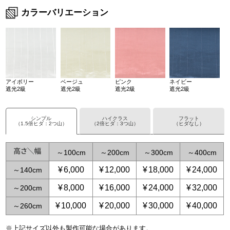
カラーバリエーション
アイボリー
ベージュ
ピンク
ネイビー
遮光2級
遮光2級
遮光2級
遮光2級
シンプル
ハイクラス
フラット
（1.5倍ヒダ：2つ山）
（2倍ヒダ：3つ山）
（ヒダなし）
～
100
～
200
～
300
～
400
¥
6,000
¥
12,000
¥
18,000
¥
24,000
～
140
¥
8,000
¥
16,000
¥
24,000
¥
32,000
～
200
¥
10,000
¥
20,000
¥
30,000
¥
40,000
～
260
※上記サイズ以外も製作可能な場合があります。