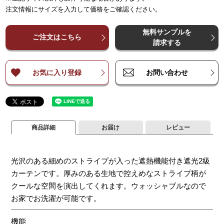
～
～
65
125
～
～
150
250
～
225
～
375
～
300
～
500
～
3
注文情報にサイズを入力して価格をご確認ください。
¥
¥
6,000
6,000
¥
12,000
¥
12,000
¥
18,000
¥
18,000
¥
24,000
¥
24,000
¥
3
～
～
140
140
無料サンプルを
¥
¥
8,000
8,000
¥
16,000
¥
16,000
¥
24,000
¥
24,000
¥
32,000
¥
32,000
¥
4
ご注文はこちら
～
～
200
200
請求する
¥
¥
10,000
10,000
¥
20,000
¥
20,000
¥
30,000
¥
30,000
¥
40,000
¥
40,000
¥
5
～
～
260
260
お気に入り登録
お問い合わせ
商品詳細
お届け
レビュー
光沢のある細めのストライプが入った遮熱機能付き遮光2級
カーテンです。厚みのある生地で控えめなストライプ柄が
クールな空間を演出してくれます。ウォッシャブルなので
お家でお洗濯が可能です。
機能