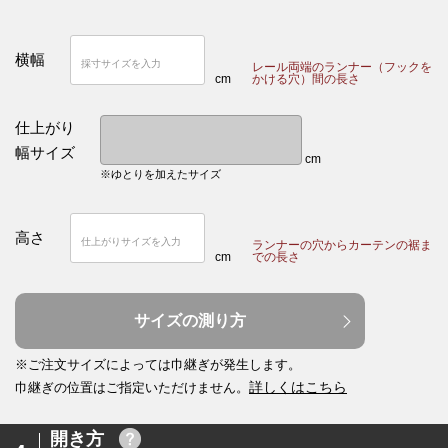
横幅
レール両端のランナー（フックを
cm
かける穴）間の長さ
仕上がり
幅サイズ
cm
※ゆとりを加えたサイズ
高さ
ランナーの穴からカーテンの裾ま
cm
での長さ
サイズの測り方
※ご注文サイズによっては巾継ぎが発生します。
詳しくはこちら
巾継ぎの位置はご指定いただけません。
開き方