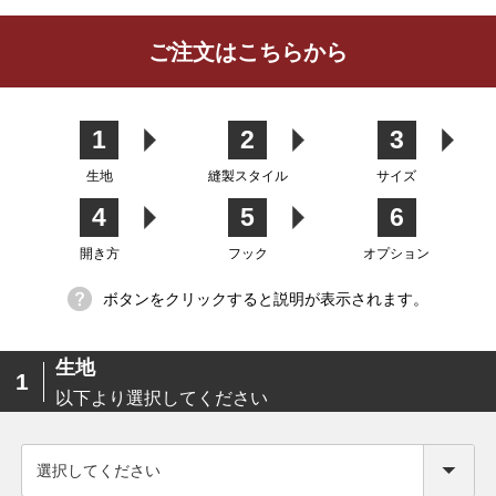
レビューを書く
ご注文はこちらから
カーテン
シェード
クッション
カフェカー
カバー
テン
1
2
3
生地
縫製スタイル
サイズ
4
5
6
生地
開き方
フック
オプション
ボタンをクリックすると説明が表示されます。
生地
1
以下より選択してください