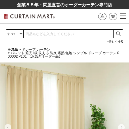
創業８５年・問屋直営のオーダーカーテン専⾨店
詳しく検索
HOME
ドレープ カーテン
パレット 遮光1級 洗える 防炎 遮熱 無地 シンプル ドレープ カーテン 0
0000DP101 【お急ぎオーダー品】