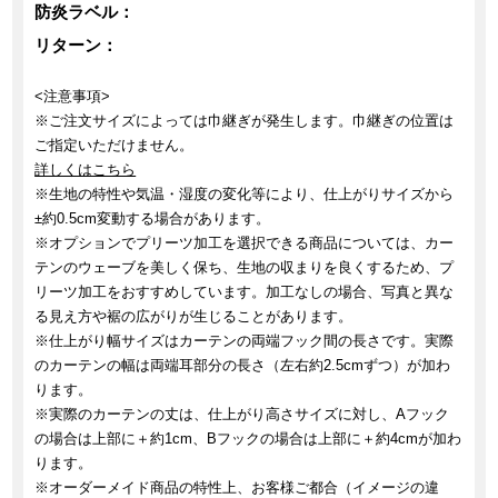
防炎ラベル：
リターン：
<注意事項>
※ご注文サイズによっては巾継ぎが発生します。巾継ぎの位置は
ご指定いただけません。
詳しくはこちら
※生地の特性や気温・湿度の変化等により、仕上がりサイズから
±約0.5cm変動する場合があります。
※オプションでプリーツ加工を選択できる商品については、カー
テンのウェーブを美しく保ち、生地の収まりを良くするため、プ
リーツ加工をおすすめしています。加工なしの場合、写真と異な
る見え方や裾の広がりが生じることがあります。
※仕上がり幅サイズはカーテンの両端フック間の長さです。実際
のカーテンの幅は両端耳部分の長さ（左右約2.5cmずつ）が加わ
ります。
※実際のカーテンの丈は、仕上がり高さサイズに対し、Aフック
の場合は上部に＋約1cm、Bフックの場合は上部に＋約4cmが加わ
ります。
※オーダーメイド商品の特性上、お客様ご都合（イメージの違