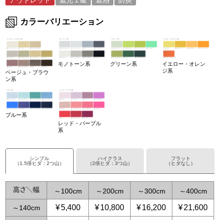
アウトレット
遮光１級
遮熱
防炎
カラーバリエーション
モノトーン系
グリーン系
イエロー・オレン
ジ系
ベージュ・ブラウ
ン系
ブルー系
レッド・パープル
系
シンプル
ハイクラス
フラット
（1.5倍ヒダ：2つ山）
（2倍ヒダ：3つ山）
（ヒダなし）
～
100
～
200
～
300
～
400
¥
5,400
¥
10,800
¥
16,200
¥
21,600
～
140