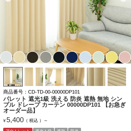
商品番号
CD-TD-00-00000DP101
パレット 遮光1級 洗える 防炎 遮熱 無地 シン
プル ドレープ カーテン 00000DP101 【お急ぎ
オーダー品】
5,400
税込
¥