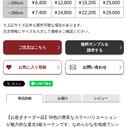
¥
6,400
¥
12,800
¥
19,200
¥
25,600
～
200
¥
7,400
¥
14,800
¥
22,200
¥
29,600
～
260
※上記サイズ以外も製作可能な場合があります。
～
～
65
125
～
～
150
250
～
225
～
375
～
300
～
500
～
3
注文情報にサイズを入力して価格をご確認ください。
¥
¥
5,400
5,400
¥
10,800
¥
10,800
¥
16,200
¥
16,200
¥
21,600
¥
21,600
¥
2
～
～
140
140
無料サンプルを
¥
¥
6,400
6,400
¥
12,800
¥
12,800
¥
19,200
¥
19,200
¥
25,600
¥
25,600
¥
3
ご注文はこちら
～
～
200
200
請求する
¥
¥
7,400
7,400
¥
14,800
¥
14,800
¥
22,200
¥
22,200
¥
29,600
¥
29,600
¥
3
～
～
260
260
お気に入り登録
お問い合わせ
商品詳細
お届け
レビュー
【お急ぎオーダー品】50色の豊富なカラーバリエーション
が魅力的な遮光1級カーテンです。なめらかな生地感でシン