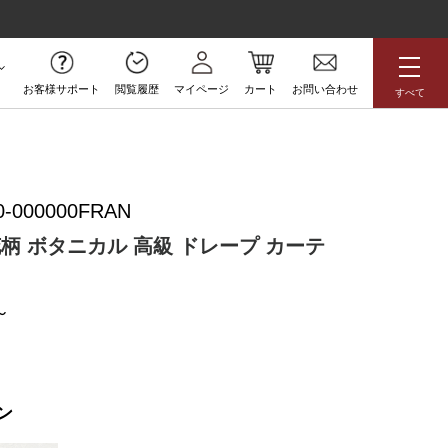
お客様サポート
閲覧履歴
マイページ
カート
お問い合わせ
すべて
無料サンプル
0-000000FRAN
アジアン
花柄
ボタニカル
花柄 ボタニカル 高級 ドレープ カーテ
ラグジュアリー
防炎
高級
アウトレット
ン