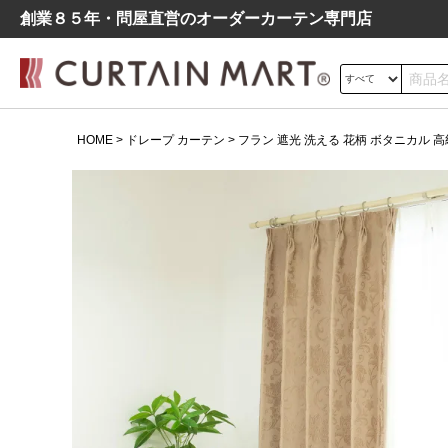
創業８５年・問屋直営のオーダーカーテン専⾨店
サイズの測り方
HOME
ドレープ カーテン
フラン 遮光 洗える 花柄 ボタニカル 高級
ドレープ
レース
遮光
よくあるご質問
シンプル
モダン
北欧
レトロ
デニム調
フラン 遮光 洗える 花柄 ボタニ
カル 高級 ドレープ カーテン