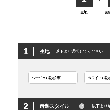
生地
縫
1
生地
以下より選択してください
ベージュ(遮光2級)
ホワイト(遮光
2
縫製スタイル
以下より