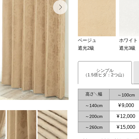
ベージュ
ホワイト
遮光2級
遮光3級
シンプル
（1.5倍ヒダ：2つ山）
～
100
¥
9,000
～
140
¥
12,000
～
200
¥
15,000
～
260