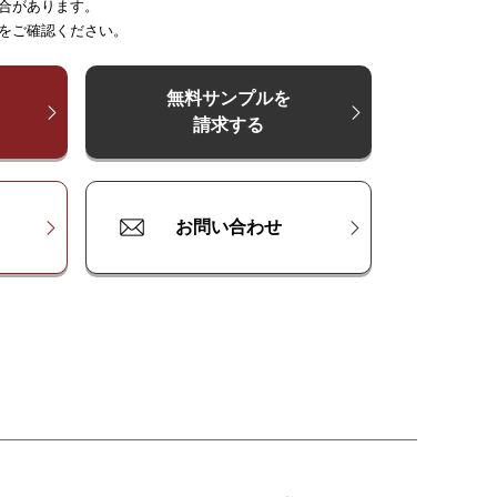
合があります。
～
～
250
225
～
300
～
375
～
375
～
500
～
450
をご確認ください。
000
¥
¥
18,000
26,900
¥
35,900
¥
26,900
¥
44,800
¥
35,900
¥
53,800
900
¥
¥
23,900
35,900
¥
47,800
¥
35,900
¥
59,700
¥
47,800
¥
71,700
無料サンプルを
請求する
900
¥
¥
29,900
44,800
¥
59,700
¥
44,800
¥
74,600
¥
59,700
¥
89,600
お問い合わせ