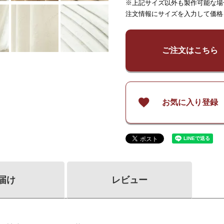
※上記サイズ以外も製作可能な場
～
65
～
125
～
150
注文情報にサイズを入力して価格
¥
9,000
¥
9,000
¥
18,
～
140
～
140
¥
12,000
¥
12,000
¥
23,
～
200
～
200
ご注文はこちら
¥
15,000
¥
15,000
¥
29,
～
260
～
260
お気に入り登録
届け
レビュー