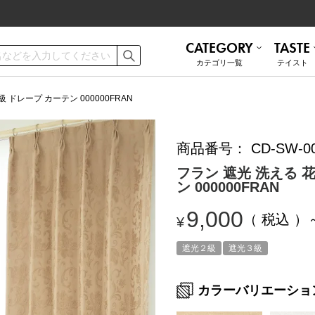
CATEGORY
TASTE
カテゴリ⼀覧
テイスト
ご利用ガイド
お手入れ方法
 ドレープ カーテン 000000FRAN
商品番号
CD-SW-0
遮熱
無地 シンプル
ミラーレース
ナチュラル
お問い合わせ
フラン 遮光 洗える 
ン 000000FRAN
ナチュラル
かわいい
9,000
税込
¥
和モダン
ブルックリン
トルコレース
防音
遮光２級
遮光３級
カラーバリエーショ