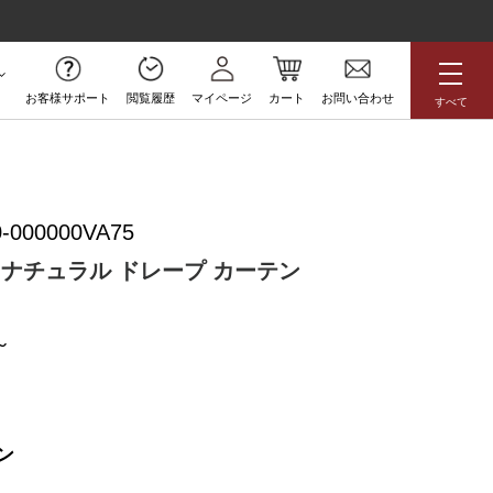
お客様サポート
閲覧履歴
マイページ
カート
お問い合わせ
すべて
無料サンプル
-000000VA75
アジアン
花柄
ボタニカル
 ナチュラル ドレープ カーテン
ラグジュアリー
防炎
高級
アウトレット
ン