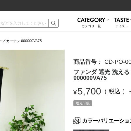
CATEGORY
TASTE
カテゴリ⼀覧
テイスト
ご利用ガイド
お手入れ方法
 カーテン 000000VA75
商品番号
CD-PO-00
遮熱
無地 シンプル
ミラーレース
ナチュラル
お問い合わせ
ファンダ 遮光 洗える
000000VA75
ナチュラル
かわいい
5,700
税込
¥
和モダン
ブルックリン
トルコレース
防音
遮光３級
カラーバリエーショ