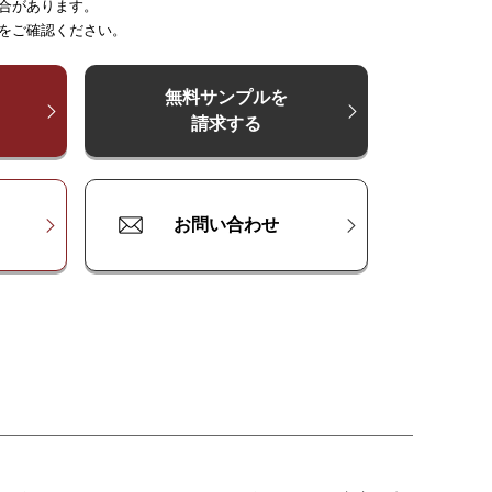
合があります。
～
～
225
250
～
300
～
375
～
375
～
500
～
450
をご確認ください。
00
¥
¥
17,000
11,400
¥
22,700
¥
17,000
¥
28,300
¥
22,700
¥
34,000
00
¥
¥
22,700
15,100
¥
30,200
¥
22,700
¥
37,800
¥
30,200
¥
45,300
無料サンプルを
請求する
00
¥
¥
28,300
18,900
¥
37,800
¥
28,300
¥
47,200
¥
37,800
¥
56,600
お問い合わせ