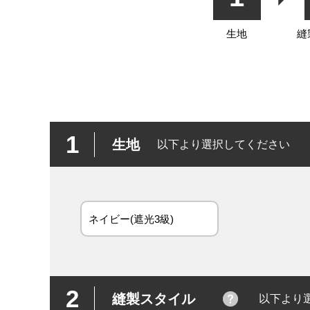
生地
縫
1
生地
以下より選択してください
ネイビー(遮光3級)
2
縫製スタイル
以下より