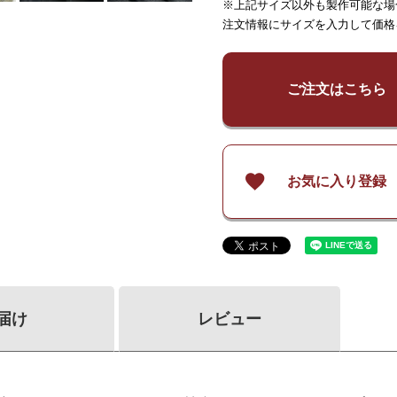
※上記サイズ以外も製作可能な場
～
65
～
125
～
150
注文情報にサイズを入力して価格
¥
5,700
¥
5,700
¥
11,4
～
140
～
140
¥
7,600
¥
7,600
¥
15,1
～
200
～
200
ご注文はこちら
¥
9,500
¥
9,500
¥
18,9
～
260
～
260
お気に入り登録
届け
レビュー