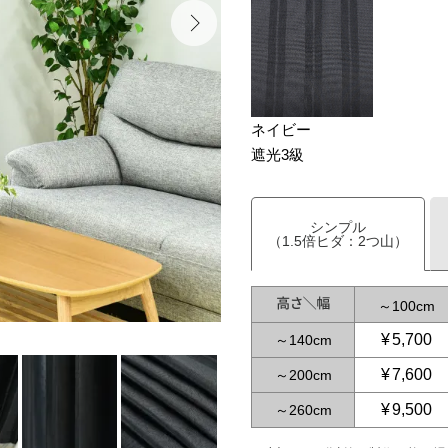
ネイビー
遮光3級
シンプル
（1.5倍ヒダ：2つ山）
～
100
¥
5,700
～
140
¥
7,600
～
200
¥
9,500
～
260