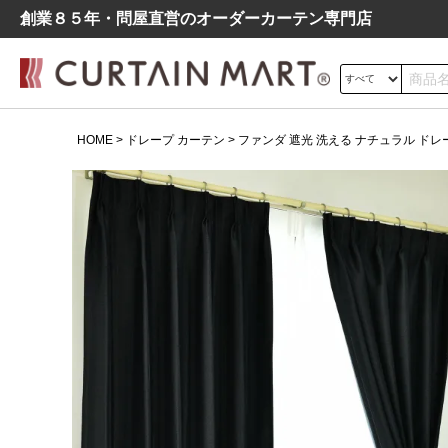
創業８５年・問屋直営のオーダーカーテン専⾨店
サイズの測り方
HOME
ドレープ カーテン
ファンダ 遮光 洗える ナチュラル ドレープ
ドレープ
レース
遮光
よくあるご質問
シンプル
モダン
北欧
レトロ
デニム調
ファンダ 遮光 洗える ナチュラ
ル ドレープ カーテン