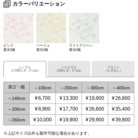
カラーバリエーション
ピンク
ベージュ
ライトグリーン
遮光2級
遮光2級
遮光2級
シンプル
ハイクラス
フラット
（1.5倍ヒダ：2つ山）
（2倍ヒダ：3つ山）
（ヒダなし）
～
100
～
200
～
300
～
400
¥
6,700
¥
13,300
¥
19,900
¥
26,600
～
140
¥
8,900
¥
17,700
¥
26,600
¥
35,400
～
200
¥
10,000
¥
19,900
¥
29,900
¥
39,800
～
260
※上記サイズ以外も製作可能な場合があります。
～
～
65
125
～
～
150
250
～
225
～
375
～
300
～
500
～
3