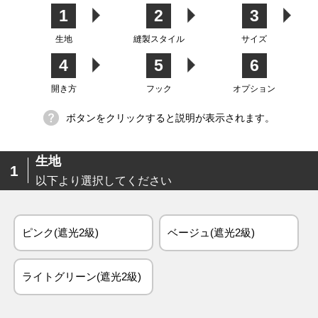
カバー
テン
1
2
3
生地
縫製スタイル
サイズ
4
5
6
生地
開き方
フック
オプション
ボタンをクリックすると説明が表示されます。
生地
1
以下より選択してください
ピンク(遮光2級)
ベージュ(遮光2級)
ライトグリーン(遮光2級)