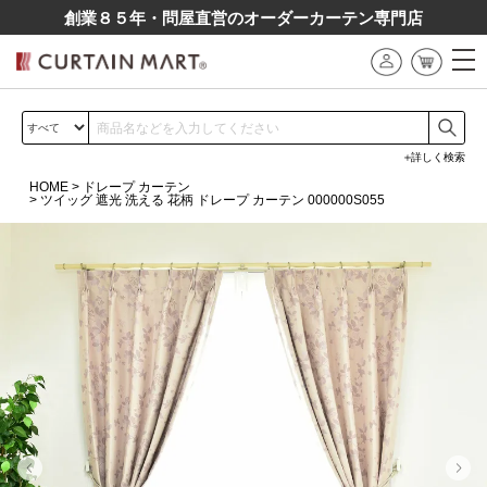
創業８５年・問屋直営のオーダーカーテン専⾨店
詳しく検索
HOME
ドレープ カーテン
ツイッグ 遮光 洗える 花柄 ドレープ カーテン 000000S055