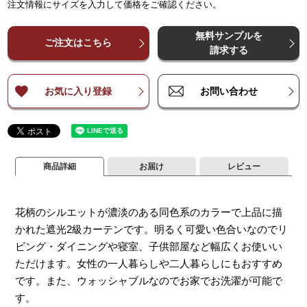
注文情報にサイズを入力して価格をご確認ください。
¥
¥
6,700
6,700
¥
13,300
¥
13,300
¥
19,900
¥
19,900
¥
26,600
¥
26,600
¥
3
～
～
140
140
無料サンプルを
¥
¥
8,900
8,900
¥
17,700
¥
17,700
¥
26,600
¥
26,600
¥
35,400
¥
35,400
¥
4
ご注文はこちら
～
～
200
200
請求する
¥
¥
10,000
10,000
¥
19,900
¥
19,900
¥
29,900
¥
29,900
¥
39,800
¥
39,800
¥
4
～
～
260
260
お気に入り登録
お問い合わせ
商品詳細
お届け
レビュー
花柄のシルエットが濃淡のある同色系のカラーで上品に描
かれた遮光2級カーテンです。明るく可愛い色合いなのでリ
ビング・ダイニングや寝室、子供部屋など幅広くお使いい
ただけます。女性の一人暮らしや二人暮らしにもおすすめ
です。また、ウォッシャブルなのでお家でお洗濯が可能で
す。