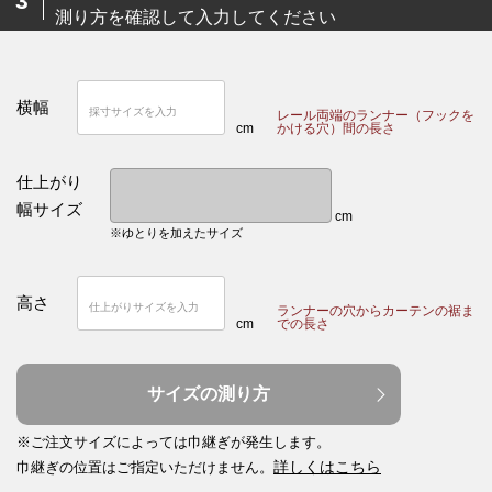
3
測り方を確認して入力してください
横幅
レール両端のランナー（フックを
cm
かける穴）間の長さ
仕上がり
幅サイズ
cm
※ゆとりを加えたサイズ
高さ
ランナーの穴からカーテンの裾ま
cm
での長さ
サイズの測り方
※ご注文サイズによっては巾継ぎが発生します。
詳しくはこちら
巾継ぎの位置はご指定いただけません。