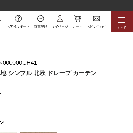
お客様サポート
閲覧履歴
マイページ
カート
お問い合わせ
すべて
無料サンプル
-000000CH41
アジアン
花柄
ボタニカル
無地 シンプル 北欧 ドレープ カーテン
ラグジュアリー
防炎
高級
アウトレット
ン