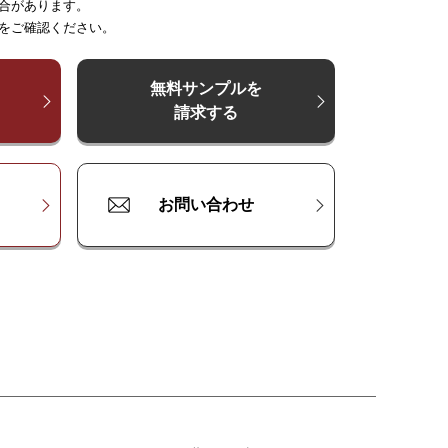
合があります。
～
～
250
225
～
300
～
375
～
375
～
500
～
450
をご確認ください。
500
¥
¥
13,500
20,200
¥
27,000
¥
20,200
¥
33,700
¥
27,000
¥
40,400
000
¥
¥
18,000
27,000
¥
36,000
¥
27,000
¥
44,900
¥
36,000
¥
53,900
無料サンプルを
請求する
500
¥
¥
22,500
33,700
¥
44,900
¥
33,700
¥
56,100
¥
44,900
¥
67,400
お問い合わせ