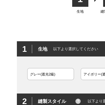
生地
縫
1
生地
以下より選択してください
グレー(遮光2級)
アイボリー(遮
2
縫製スタイル
以下より