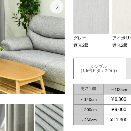
グレー
アイボリ
遮光2級
遮光2級
シンプル
（1.5倍ヒダ：2つ山）
～
100
¥
6,800
～
140
¥
9,000
～
200
¥
11,300
～
260