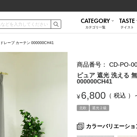
CATEGORY
TASTE
カテゴリ⼀覧
テイスト
ご利用ガイド
お手入れ方法
ドレープ カーテン 000000CH41
商品番号
CD-PO-00
遮熱
無地 シンプル
ミラーレース
ナチュラル
お問い合わせ
ピュア 遮光 洗える 
000000CH41
ナチュラル
かわいい
6,800
税込
¥
和モダン
ブルックリン
トルコレース
防音
北欧
遮光２級
カラーバリエーショ