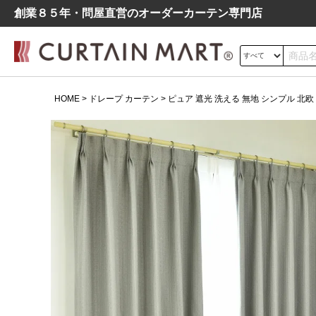
創業８５年・問屋直営のオーダーカーテン専⾨店
サイズの測り方
HOME
ドレープ カーテン
ピュア 遮光 洗える 無地 シンプル 北欧 
ドレープ
レース
遮光
よくあるご質問
シンプル
モダン
北欧
レトロ
デニム調
ピュア 遮光 洗える 無地 シンプ
ル 北欧 ドレープ カーテン