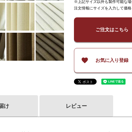
※上記サイズ以外も製作可能な場
～
65
～
125
～
150
注文情報にサイズを入力して価格
¥
6,800
¥
6,800
¥
13,
～
140
～
140
¥
9,000
¥
9,000
¥
18,
～
200
～
200
ご注文はこちら
¥
11,300
¥
11,300
¥
22,
～
260
～
260
お気に入り登録
届け
レビュー