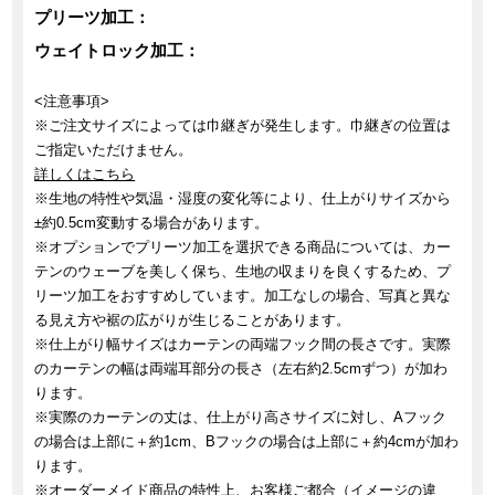
プリーツ加工：
ウェイトロック加工：
<注意事項>
※ご注文サイズによっては巾継ぎが発生します。巾継ぎの位置は
ご指定いただけません。
詳しくはこちら
※生地の特性や気温・湿度の変化等により、仕上がりサイズから
±約0.5cm変動する場合があります。
※オプションでプリーツ加工を選択できる商品については、カー
テンのウェーブを美しく保ち、生地の収まりを良くするため、プ
リーツ加工をおすすめしています。加工なしの場合、写真と異な
る見え方や裾の広がりが生じることがあります。
※仕上がり幅サイズはカーテンの両端フック間の長さです。実際
のカーテンの幅は両端耳部分の長さ（左右約2.5cmずつ）が加わ
ります。
※実際のカーテンの丈は、仕上がり高さサイズに対し、Aフック
の場合は上部に＋約1cm、Bフックの場合は上部に＋約4cmが加わ
ります。
※オーダーメイド商品の特性上、お客様ご都合（イメージの違