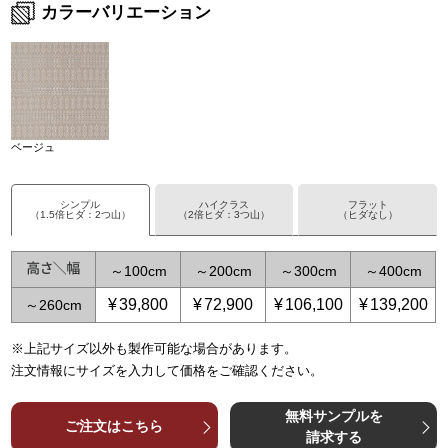
カラーバリエーション
ベージュ
シンプル
ハイクラス
フラット
（1.5倍ヒダ：2つ山）
（2倍ヒダ：3つ山）
（ヒダなし）
～
100
～
200
～
300
～
400
¥
39,800
¥
72,900
¥
106,100
¥
139,200
～
260
※上記サイズ以外も製作可能な場合があります。
～
～
100
100
～
～
200
200
～
～
300
300
～
～
400
400
注文情報にサイズを入力して価格をご確認ください。
¥
¥
50,800
33,200
¥
¥
95,000
59,700
¥
¥
139,200
86,200
¥
¥
183,400
112,700
～
～
260
260
無料サンプルを
ご注文はこちら
請求する