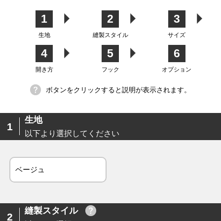
カーテン
シェード
クッション
カフェカー
カバー
テン
1
2
3
生地
縫製スタイル
サイズ
4
5
6
生地
開き方
フック
オプション
ボタンをクリックすると説明が表示されます。
生地
1
以下より選択してください
ベージュ
縫製スタイル
2