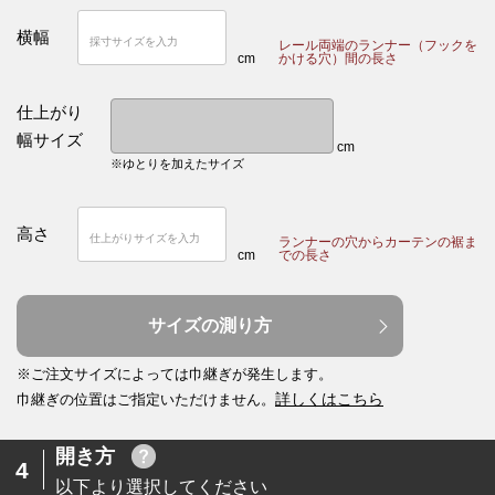
横幅
レール両端のランナー（フックを
cm
かける穴）間の長さ
仕上がり
幅サイズ
cm
※ゆとりを加えたサイズ
高さ
ランナーの穴からカーテンの裾ま
cm
での長さ
サイズの測り方
※ご注文サイズによっては巾継ぎが発生します。
詳しくはこちら
巾継ぎの位置はご指定いただけません。
開き方
4
以下より選択してください