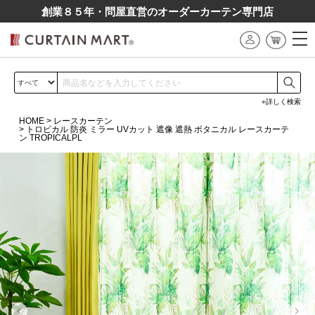
創業８５年・問屋直営のオーダーカーテン専⾨店
詳しく検索
HOME
レースカーテン
トロピカル 防炎 ミラー UVカット 遮像 遮熱 ボタニカル レースカーテ
ン TROPICALPL