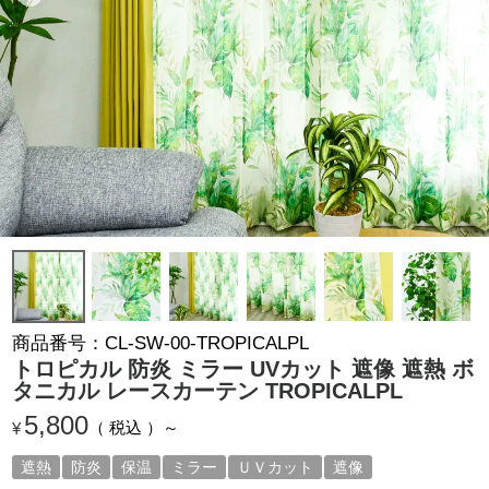
商品番号
CL-SW-00-TROPICALPL
トロピカル 防炎 ミラー UVカット 遮像 遮熱 ボ
タニカル レースカーテン TROPICALPL
5,800
税込
¥
遮熱
防炎
保温
ミラー
ＵＶカット
遮像