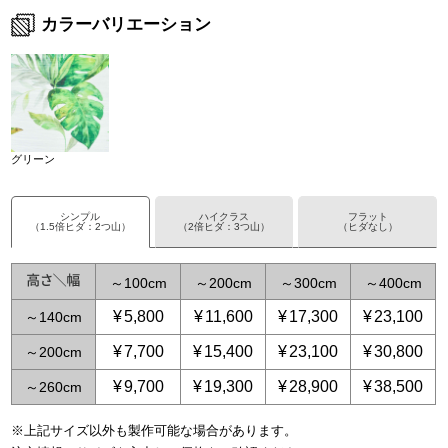
カラーバリエーション
グリーン
シンプル
ハイクラス
フラット
（1.5倍ヒダ：2つ山）
（2倍ヒダ：3つ山）
（ヒダなし）
～
100
～
200
～
300
～
400
¥
5,800
¥
11,600
¥
17,300
¥
23,100
～
140
¥
7,700
¥
15,400
¥
23,100
¥
30,800
～
200
¥
9,700
¥
19,300
¥
28,900
¥
38,500
～
260
※上記サイズ以外も製作可能な場合があります。
～
～
65
125
～
～
150
250
～
225
～
375
～
300
～
500
～
3