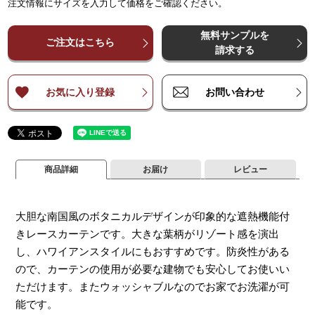
注文情報にサイズを入力して価格をご確認ください。
¥
¥
5,800
5,800
¥
11,600
¥
11,600
¥
17,300
¥
17,300
¥
23,100
¥
23,100
¥
2
～
～
140
140
無料サンプルを
¥
¥
7,700
7,700
¥
15,400
¥
15,400
¥
23,100
¥
23,100
¥
30,800
¥
30,800
¥
3
ご注文はこちら
～
～
200
200
請求する
¥
¥
9,700
9,700
¥
19,300
¥
19,300
¥
28,900
¥
28,900
¥
38,500
¥
38,500
¥
4
～
～
260
260
お気に入り登録
お問い合わせ
商品詳細
お届け
レビュー
大胆な南国風のボタニカルデザインが印象的な遮熱機能付
きレースカーテンです。大きな葉柄がリゾート感を演出
し、ハワイアンスタイルにもおすすめです。防炎性がある
ので、カーテンの使用が必要な建物でも安心してお使いい
ただけます。またウォッシャブルなのでお家でお洗濯が可
能です。