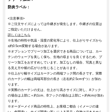
防炎ラベル：
<注意事項>
※ご注文サイズによっては巾継ぎが発生します。巾継ぎの位置は
ご指定いただけません。
詳しくはこちら
※生地の特性や気温・湿度の変化等により、仕上がりサイズから
±約0.5cm変動する場合があります。
※オプションでプリーツ加工を選択できる商品については、カー
テンのウェーブを美しく保ち、生地の収まりを良くするため、プ
リーツ加工をおすすめしています。加工なしの場合、写真と異な
る見え方や裾の広がりが生じることがあります。
※仕上がり幅サイズはカーテンの両端フック間の長さです。実際
のカーテンの幅は両端耳部分の長さ（左右約2.5cmずつ）が加わ
ります。
※実際のカーテンの丈は、仕上がり高さサイズに対し、Aフック
の場合は上部に＋約1cm、Bフックの場合は上部に＋約4cmが加わ
ります。
※オーダーメイド商品の特性上、お客様ご都合（イメージの違
い、色間違い、サイズ間違い等）による返品・交換はできません