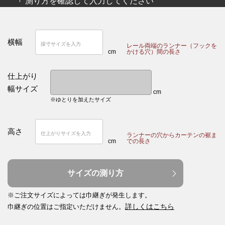
測り方を確認して入力してください
横幅
レール両端のランナー（フックを
cm
かける穴）間の長さ
仕上がり
幅サイズ
cm
※ゆとりを加えたサイズ
高さ
ランナーの穴からカーテンの裾ま
cm
での長さ
サイズの測り方
※ご注文サイズによっては巾継ぎが発生します。
詳しくはこちら
巾継ぎの位置はご指定いただけません。