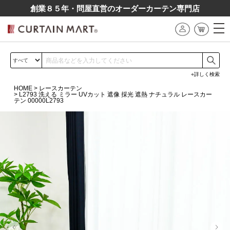
創業８５年・問屋直営のオーダーカーテン専⾨店
詳しく検索
HOME
レースカーテン
L2793 洗える ミラー UVカット 遮像 採光 遮熱 ナチュラル レースカー
テン 00000L2793