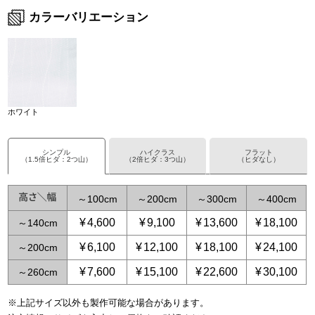
カラーバリエーション
ホワイト
シンプル
ハイクラス
フラット
（1.5倍ヒダ：2つ山）
（2倍ヒダ：3つ山）
（ヒダなし）
～
100
～
200
～
300
～
400
¥
4,600
¥
9,100
¥
13,600
¥
18,100
～
140
¥
6,100
¥
12,100
¥
18,100
¥
24,100
～
200
¥
7,600
¥
15,100
¥
22,600
¥
30,100
～
260
※上記サイズ以外も製作可能な場合があります。
～
～
65
125
～
～
150
250
～
225
～
375
～
300
～
500
～
3