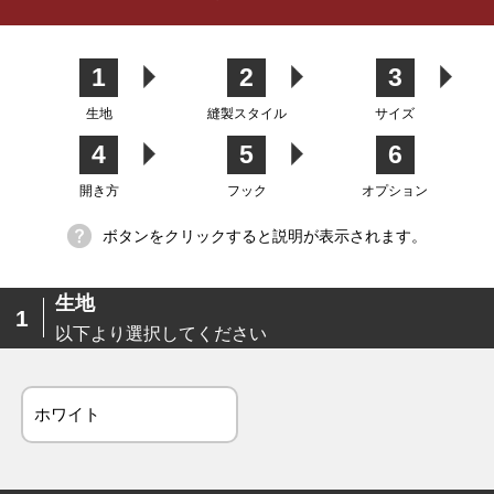
カーテン
シェード
クッション
カフェカー
カバー
テン
1
2
3
生地
縫製スタイル
サイズ
4
5
6
生地
開き方
フック
オプション
ボタンをクリックすると説明が表示されます。
生地
1
以下より選択してください
ホワイト