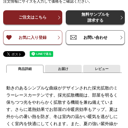
注文情報にサイズを入力して価格をご確認ください。
¥
¥
4,600
4,600
¥
9,100
¥
9,100
¥
13,600
¥
13,600
¥
18,100
¥
18,100
¥
2
～
～
140
140
無料サンプルを
¥
¥
6,100
6,100
¥
12,100
¥
12,100
¥
18,100
¥
18,100
¥
24,100
¥
24,100
¥
3
ご注文はこちら
～
～
200
200
請求する
¥
¥
7,600
7,600
¥
15,100
¥
15,100
¥
22,600
¥
22,600
¥
30,100
¥
30,100
¥
3
～
～
260
260
お気に入り登録
お問い合わせ
商品詳細
お届け
レビュー
動きのあるシンプルな曲線がデザインされた採光拡散のミ
ラーレースカーテンです。採光拡散機能は、部屋を明るく
保ちつつ光をやわらかく拡散する機能を兼ね備えていま
す。さらに遮熱効果でお部屋の冷暖房効率もアップ。夏は
外からの暑い熱を防ぎ、冬は室内の温かい暖気を逃がしに
くく室内を快適にしてくれます。また、夏の強い紫外線か