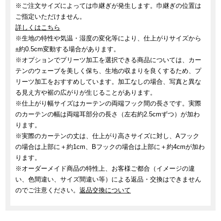
※ご注文サイズによっては巾継ぎが発生します。巾継ぎの位置は
ご指定いただけません。
詳しくはこちら
※生地の特性や気温・湿度の変化等により、仕上がりサイズから
±約0.5cm変動する場合があります。
※オプションでプリーツ加工を選択できる商品については、カー
テンのウェーブを美しく保ち、生地の収まりを良くするため、プ
リーツ加工をおすすめしています。加工なしの場合、写真と異な
る見え方や裾の広がりが生じることがあります。
※仕上がり幅サイズはカーテンの両端フック間の長さです。実際
のカーテンの幅は両端耳部分の長さ（左右約2.5cmずつ）が加わ
ります。
※実際のカーテンの丈は、仕上がり高さサイズに対し、Aフック
の場合は上部に＋約1cm、Bフックの場合は上部に＋約4cmが加わ
ります。
※オーダーメイド商品の特性上、お客様ご都合（イメージの違
い、色間違い、サイズ間違い等）による返品・交換はできません
のでご注意ください。
返品交換について