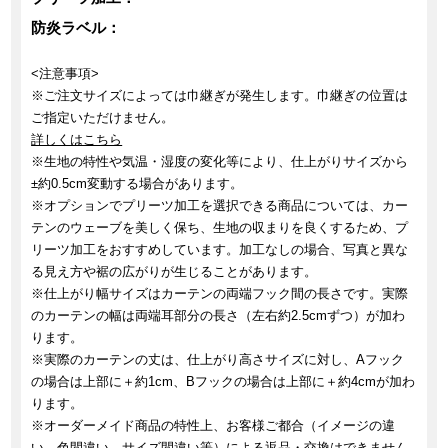
防炎ラベル：
<注意事項>
※ご注文サイズによっては巾継ぎが発生します。巾継ぎの位置は
ご指定いただけません。
詳しくはこちら
※生地の特性や気温・湿度の変化等により、仕上がりサイズから
±約0.5cm変動する場合があります。
※オプションでプリーツ加工を選択できる商品については、カー
テンのウェーブを美しく保ち、生地の収まりを良くするため、プ
リーツ加工をおすすめしています。加工なしの場合、写真と異な
る見え方や裾の広がりが生じることがあります。
※仕上がり幅サイズはカーテンの両端フック間の長さです。実際
のカーテンの幅は両端耳部分の長さ（左右約2.5cmずつ）が加わ
ります。
※実際のカーテンの丈は、仕上がり高さサイズに対し、Aフック
の場合は上部に＋約1cm、Bフックの場合は上部に＋約4cmが加わ
ります。
※オーダーメイド商品の特性上、お客様ご都合（イメージの違
い、色間違い、サイズ間違い等）による返品・交換はできません