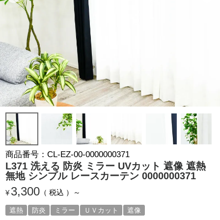
商品番号
CL-EZ-00-0000000371
L371 洗える 防炎 ミラー UVカット 遮像 遮熱
無地 シンプル レースカーテン 0000000371
3,300
税込
¥
遮熱
防炎
ミラー
ＵＶカット
遮像