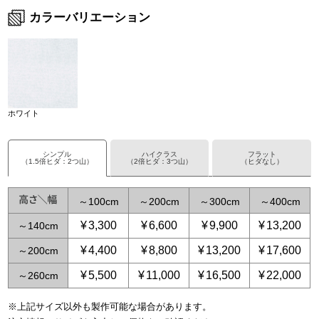
カラーバリエーション
ホワイト
シンプル
ハイクラス
フラット
（1.5倍ヒダ：2つ山）
（2倍ヒダ：3つ山）
（ヒダなし）
～
100
～
200
～
300
～
400
¥
3,300
¥
6,600
¥
9,900
¥
13,200
～
140
¥
4,400
¥
8,800
¥
13,200
¥
17,600
～
200
¥
5,500
¥
11,000
¥
16,500
¥
22,000
～
260
※上記サイズ以外も製作可能な場合があります。
～
～
65
125
～
～
150
250
～
225
～
375
～
300
～
500
～
3