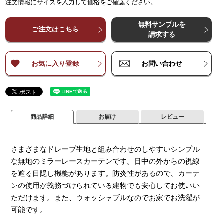
注文情報にサイズを入力して価格をご確認ください。
¥
¥
3,300
3,300
¥
6,600
¥
6,600
¥
9,900
¥
9,900
¥
13,200
¥
13,200
¥
1
～
～
140
140
無料サンプルを
¥
¥
4,400
4,400
¥
8,800
¥
8,800
¥
13,200
¥
13,200
¥
17,600
¥
17,600
¥
2
ご注文はこちら
～
～
200
200
請求する
¥
¥
5,500
5,500
¥
11,000
¥
11,000
¥
16,500
¥
16,500
¥
22,000
¥
22,000
¥
2
～
～
260
260
お気に入り登録
お問い合わせ
商品詳細
お届け
レビュー
さまざまなドレープ生地と組み合わせのしやすいシンプル
な無地のミラーレースカーテンです。日中の外からの視線
を遮る目隠し機能があります。防炎性があるので、カーテ
ンの使用が義務づけられている建物でも安心してお使いい
ただけます。また、ウォッシャブルなのでお家でお洗濯が
可能です。