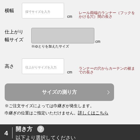
横幅
レール両端のランナー（フックを
cm
かける穴）間の長さ
仕上がり
幅サイズ
cm
※ゆとりを加えたサイズ
高さ
ランナーの穴からカーテンの裾ま
cm
での長さ
サイズの測り方
※ご注文サイズによっては巾継ぎが発生します。
詳しくはこちら
巾継ぎの位置はご指定いただけません。
開き方
4
以下より選択してください