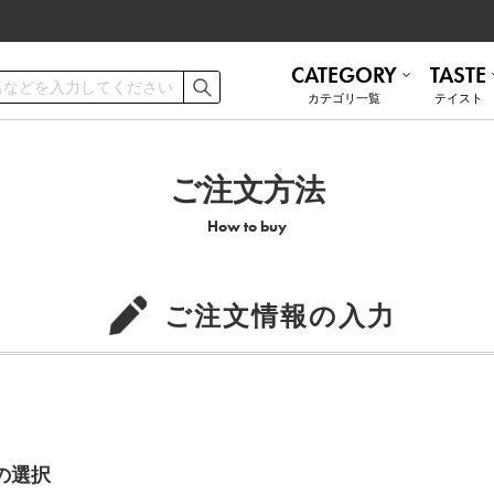
CATEGORY
TASTE
カテゴリ⼀覧
テイスト
ご利用ガイド
お手入れ方法
ご注文方法
How to buy
遮熱
無地 シンプル
ミラーレース
ナチュラル
お問い合わせ
ナチュラル
かわいい
ご注文情報の入力
和モダン
ブルックリン
トルコレース
防音
）の選択