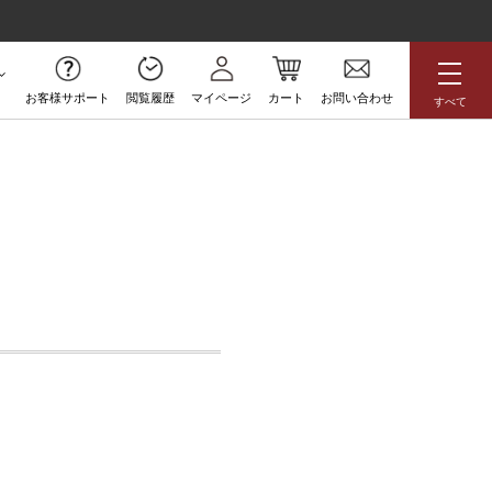
お客様サポート
閲覧履歴
マイページ
カート
お問い合わせ
すべて
無料サンプル
アジアン
花柄
ボタニカル
ラグジュアリー
防炎
高級
アウトレット