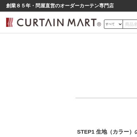
創業８５年・問屋直営のオーダーカーテン専⾨店
サイズの測り方
ドレープ
レース
遮光
よくあるご質問
シンプル
モダン
北欧
レトロ
デニム調
STEP1 生地（カラー