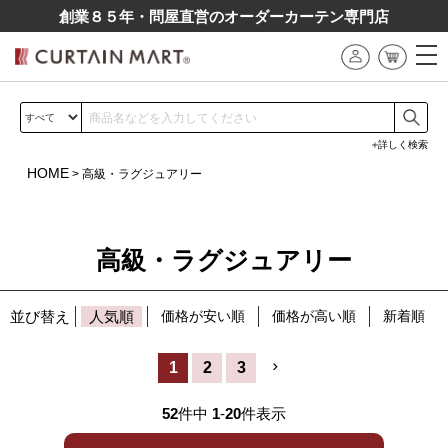
創業８５年・問屋直営のオーダーカーテン専⾨店
詳しく検索
HOME
高級・ラグジュアリー
高級・ラグジュアリー
並び替え
人気順
価格が安い順
価格が高い順
新着順
1
2
3
52
件中
1
-
20
件表示