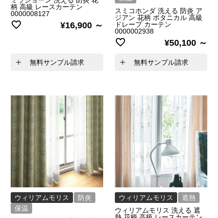
柄 高級 レースカーテン
スミコホンダ 洗える 防炎 ア
0000008127
ジアン 花柄 ボタニカル 高級
¥
16,900
ドレープ カーテン
0000002938
¥
50,100
無料サンプル請求
無料サンプル請求
ウィリアムモリス
防炎
ウィリアムモリス
遮熱
保温
ウィリアムモリス 洗える 遮
熱 花柄 高級 レースカーテン