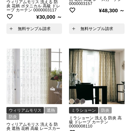
ウィリアムモリス 洗える 防
0000003157
炎 花柄 ボタニカル 高級 ドレ
ープ カーテン 0000003117
¥
48,300
¥
30,000
無料サンプル請求
無料サンプル請求
ウィリアムモリス
遮熱
ミラショーン
防炎
防炎
ミラショーン 洗える 防炎 高
級 ドレープ カーテン
ウィリアムモリス 洗える 防
0000008110
炎 遮熱 花柄 高級 レースカー