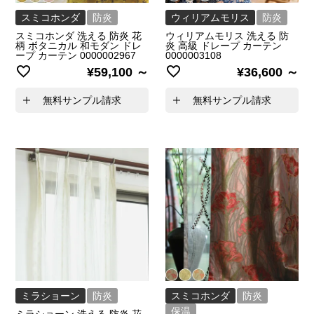
スミコホンダ
防炎
ウィリアムモリス
防炎
スミコホンダ 洗える 防炎 花
ウィリアムモリス 洗える 防
柄 ボタニカル 和モダン ドレ
炎 高級 ドレープ カーテン
ープ カーテン 0000002967
0000003108
¥
59,100
¥
36,600
無料サンプル請求
無料サンプル請求
ミラショーン
防炎
スミコホンダ
防炎
保温
ミラショーン 洗える 防炎 花