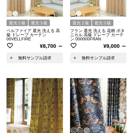
遮光２級
遮光３級
遮光２級
遮光３級
ベルファイア 遮光 洗える 高
フラン 遮光 洗える 花柄 ボタ
級 ドレープ カーテン
ニカル 高級 ドレープ カーテ
00VELLFIRE
ン 000000FRAN
¥
8,700
¥
9,000
無料サンプル請求
無料サンプル請求