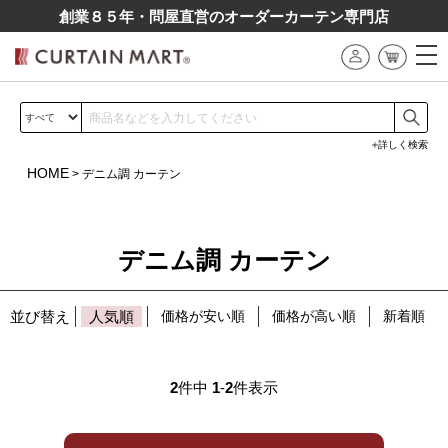
創業８５年・問屋直営のオーダーカーテン専⾨店
詳しく検索
HOME
デニム調 カーテン
デニム調 カーテン
並び替え
人気順
価格が安い順
価格が高い順
新着順
2
件中
1
-
2
件表示