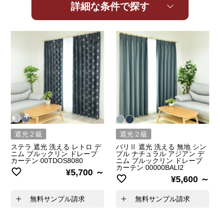
詳細な条件で探す
遮光２級
遮光２級
ステラ 遮光 洗える レトロ デ
バリⅡ 遮光 洗える 無地 シン
ニム ブルックリン ドレープ
プル ナチュラル アジアン デ
カーテン 00TDOS8080
ニム ブルックリン ドレープ
カーテン 00000BALI2
¥
5,700
¥
5,600
無料サンプル請求
無料サンプル請求