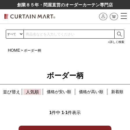
創業８５年・問屋直営のオーダーカーテン専⾨店
詳しく検索
HOME
ボーダー柄
ボーダー柄
並び替え
人気順
価格が安い順
価格が高い順
新着順
1
件中
1
-
1
件表示