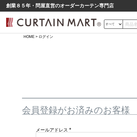
創業８５年・問屋直営のオーダーカーテン専⾨店
HOME
ログイン
サイズの測り方
ドレープ
レース
遮光
よくあるご質問
シンプル
モダン
北欧
レトロ
デニム調
会員登録がお済みのお客様
メールアドレス
(