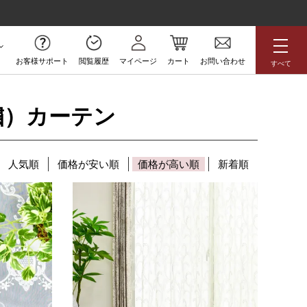
お客様サポート
閲覧履歴
マイページ
カート
お問い合わせ
すべて
無料サンプル
繍）カーテン
アジアン
花柄
ボタニカル
人気順
価格が安い順
価格が高い順
新着順
ラグジュアリー
防炎
高級
アウトレット