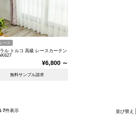
レース
ラル トルコ 高級 レースカーテン
AK627
¥
6,800
無料サンプル請求
1
-
7
件表示
並び替え