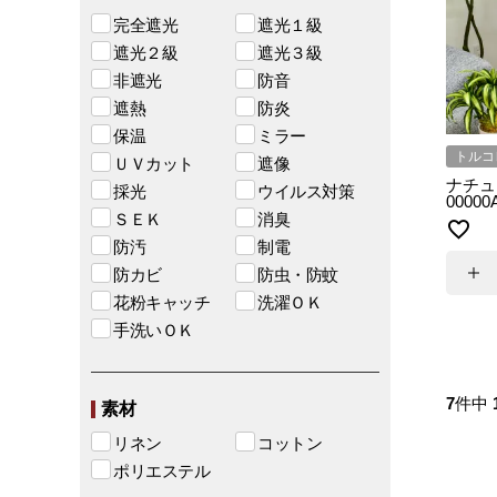
完全遮光
遮光１級
遮光２級
遮光３級
非遮光
防音
遮熱
防炎
保温
ミラー
トルコ
ＵＶカット
遮像
ナチュ
採光
ウイルス対策
00000
ＳＥＫ
消臭
防汚
制電
防カビ
防虫・防蚊
花粉キャッチ
洗濯ＯＫ
手洗いＯＫ
7
件中
素材
リネン
コットン
ポリエステル