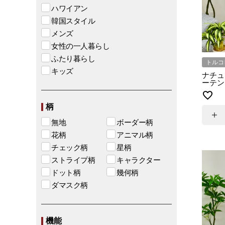
ハワイアン
韓国スタイル
メンズ
女性の一人暮らし
ふたり暮らし
トルコ
キッズ
ナチュ
ーテン 
柄
無地
ボーダー柄
花柄
アニマル柄
チェック柄
星柄
ストライプ柄
キャラクター
ドット柄
幾何柄
ダマスク柄
機能