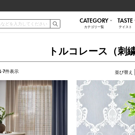
CATEGORY
TASTE
カテゴリ⼀覧
テイスト
ご利用ガイド
お手入れ方法
トルコレース（刺
遮熱
無地 シンプル
ミラーレース
ナチュラル
お問い合わせ
1
-
7
件表示
並び替え
ナチュラル
かわいい
和モダン
ブルックリン
トルコレース
防音