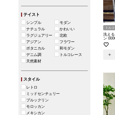
テイスト
シンプル
モダン
トルコ
ナチュラル
かわいい
洗える
ラグジュアリー
北欧
ン 000
アジアン
フラワー
ボタニカル
和モダン
デニム調
トルコレース
天然素材
スタイル
レトロ
ミッドセンチュリー
ブルックリン
モロッカン
メキシカン