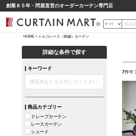
創業８５年・問屋直営のオーダーカーテン専⾨店
HOME
トルコレース（刺繍）カーテン
サイズの測り方
詳細な条件で探す
ドレープ
レース
遮光
キーワード
よくあるご質問
7
件中
シンプル
モダン
北欧
レトロ
デニム調
商品カテゴリー
ドレープカーテン
レースカーテン
シェード