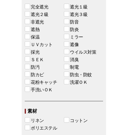
完全遮光
遮光１級
遮光２級
遮光３級
非遮光
防音
遮熱
防炎
保温
ミラー
ＵＶカット
遮像
採光
ウイルス対策
ＳＥＫ
消臭
防汚
制電
防カビ
防虫・防蚊
花粉キャッチ
洗濯ＯＫ
手洗いＯＫ
素材
リネン
コットン
ポリエステル