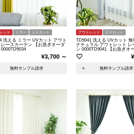
レット
ミラー
ＵＶカット
アウトレット
ＵＶカット
34 洗える ミラー UVカット アウト
TD9041 洗える UVカット 
 レースカーテン 【お急ぎオーダ
ナチュラル アウトレット レ
0000TD9034
ン 0000TD9041 【お急ぎ
¥
3,700
無料サンプル請求
無料サンプル請求