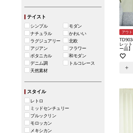
テイスト
シンプル
モダン
アウト
ナチュラル
かわいい
TD90
ラグジュアリー
北欧
レット
アジアン
フラワー
ー品】 
ボタニカル
和モダン
デニム調
トルコレース
天然素材
スタイル
レトロ
ミッドセンチュリー
ブルックリン
モロッカン
メキシカン