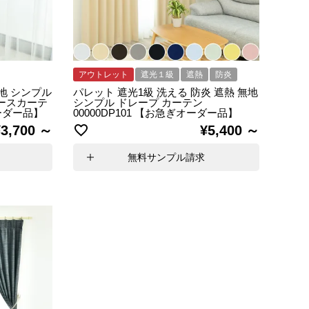
アウトレット
遮光１級
遮熱
防炎
無地 シンプル
パレット 遮光1級 洗える 防炎 遮熱 無地
ースカーテ
シンプル ドレープ カーテン
オーダー品】
00000DP101 【お急ぎオーダー品】
¥
3,700
¥
5,400
無料サンプル請求