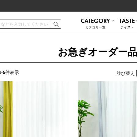
CATEGORY
TASTE
カテゴリ⼀覧
テイスト
ご利用ガイド
お手入れ方法
お急ぎオーダー品
遮熱
無地 シンプル
ミラーレース
ナチュラル
お問い合わせ
1
-
5
件表示
並び替え
ナチュラル
かわいい
和モダン
ブルックリン
トルコレース
防音