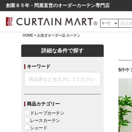
創業８５年・問屋直営のオーダーカーテン専⾨店
HOME
お急ぎオーダー品 カーテン
サイズの測り方
詳細な条件で探す
ドレープ
レース
遮光
キーワード
よくあるご質問
5
件中
シンプル
モダン
北欧
レトロ
デニム調
商品カテゴリー
ドレープカーテン
レースカーテン
シェード