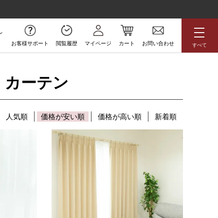
お客様サポート
閲覧履歴
マイページ
カート
お問い合わせ
すべて
無料サンプル
 カーテン
アジアン
花柄
ボタニカル
人気順
価格が安い順
価格が高い順
新着順
ラグジュアリー
防炎
高級
アウトレット