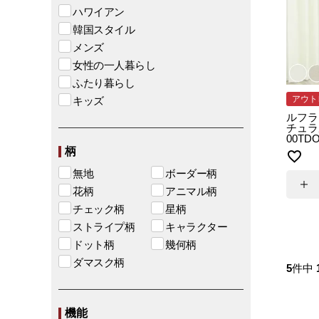
ハワイアン
韓国スタイル
メンズ
女性の一人暮らし
ふたり暮らし
アウト
キッズ
ルフラ
チュラ
00T
柄
無地
ボーダー柄
花柄
アニマル柄
チェック柄
星柄
ストライプ柄
キャラクター
ドット柄
幾何柄
ダマスク柄
5
件中
機能