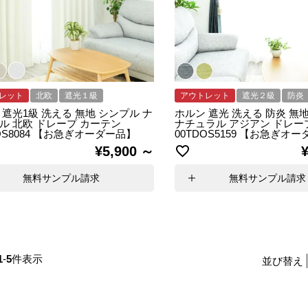
レット
北欧
遮光１級
アウトレット
遮光２級
防炎
 遮光1級 洗える 無地 シンプル ナ
ホルン 遮光 洗える 防炎 無
ル 北欧 ドレープ カーテン
ナチュラル アジアン ドレー
DOS8084 【お急ぎオーダー品】
00TDOS5159 【お急ぎオ
¥
5,900
無料サンプル請求
無料サンプル請求
1
-
5
件表示
並び替え