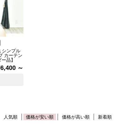
地 シンプル
プ カーテン
ーダー品】
¥
6,400
人気順
価格が安い順
価格が高い順
新着順