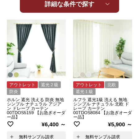
詳細な条件で探す
アウトレット
遮光２級
アウトレット
北欧
防炎
遮光１級
ホルン 遮光 洗える 防炎 無地
ルフラ 遮光1級 洗える 無地
シンプル ナチュラル アジア
シンプル ナチュラル 北欧 ド
ン ドレープ カーテン
レープ カーテン
00TDOS5159 【お急ぎオーダ
00TDOS8084 【お急ぎオーダ
ー品】
ー品】
¥
6,400
¥
5,900
無料サンプル請求
無料サンプル請求