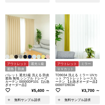
アウトレット
遮光１級
アウトレット
ミラー
遮熱
防炎
ＵＶカット
パレット 遮光1級 洗える 防炎
TD9034 洗える ミラー UVカ
遮熱 無地 シンプル ドレープ
ット アウトレット レースカ
カーテン 00000DP101 【お急
ーテン 【お急ぎオーダー品】
ぎオーダー品】
0000TD9034
¥
5,400
¥
3,700
無料サンプル請求
無料サンプル請求