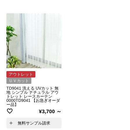
アウトレット
ＵＶカット
TD9041 洗える UVカット 無
地 シンプル ナチュラル アウ
トレット レースカーテン
0000TD9041 【お急ぎオーダ
ー品】
¥
3,700
無料サンプル請求