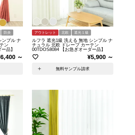
防炎
アウトレット
北欧
遮光１級
シンプル ナ
ルフラ 遮光1級 洗える 無地 シンプル ナ
ーテン
チュラル 北欧 ドレープ カーテン
ーダー品】
00TDOS8084 【お急ぎオーダー品】
¥
6,400
¥
5,900
無料サンプル請求