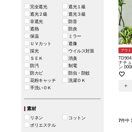
完全遮光
遮光１級
遮光２級
遮光３級
非遮光
防音
遮熱
防炎
保温
ミラー
ＵＶカット
遮像
採光
ウイルス対策
アウト
TD90
ＳＥＫ
消臭
ナチュ
防汚
制電
ン 00
防カビ
防虫・防蚊
花粉キャッチ
洗濯ＯＫ
手洗いＯＫ
素材
リネン
コットン
7
件中
ポリエステル