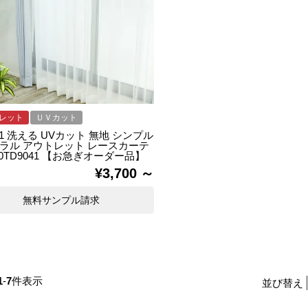
レット
ＵＶカット
41 洗える UVカット 無地 シンプル
ラル アウトレット レースカーテ
00TD9041 【お急ぎオーダー品】
¥
3,700
無料サンプル請求
1
-
7
件表示
並び替え