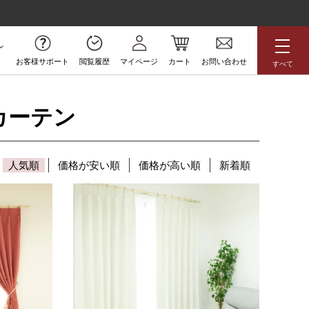
お客様サポート
閲覧履歴
マイページ
カート
お問い合わせ
すべて
無料サンプル
カーテン
アジアン
花柄
ボタニカル
人気順
価格が安い順
価格が高い順
新着順
ラグジュアリー
防炎
高級
アウトレット