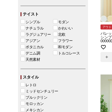
テイスト
シンプル
モダン
アウト
ナチュラル
かわいい
パレッ
ラグジュアリー
北欧
シンプ
アジアン
フラワー
0000
ボタニカル
和モダン
デニム調
トルコレース
天然素材
スタイル
レトロ
ミッドセンチュリー
ブルックリン
モロッカン
メキシカン