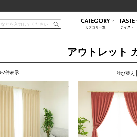
CATEGORY
TASTE
カテゴリ⼀覧
テイスト
ご利用ガイド
お手入れ方法
アウトレット 
遮熱
無地 シンプル
ミラーレース
ナチュラル
お問い合わせ
1
-
7
件表示
並び替え
ナチュラル
かわいい
和モダン
ブルックリン
トルコレース
防音