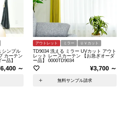
アウトレット
ミラー
ＵＶカット
地 シンプル
TD9034 洗える ミラー UVカット アウト
プ カーテン
レット レースカーテン 【お急ぎオーダ
ーダー品】
ー品】 0000TD9034
¥
6,400
¥
3,700
無料サンプル請求