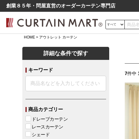
創業８５年・問屋直営のオーダーカーテン専⾨店
HOME
アウトレット カーテン
サイズの測り方
詳細な条件で探す
ドレープ
レース
遮光
キーワード
よくあるご質問
7
件中
シンプル
モダン
北欧
レトロ
デニム調
商品カテゴリー
ドレープカーテン
レースカーテン
シェード