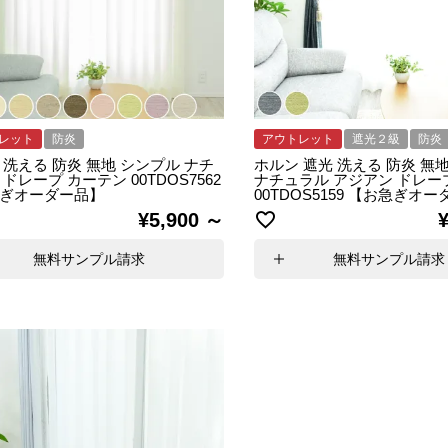
レット
防炎
アウトレット
遮光２級
防炎
 洗える 防炎 無地 シンプル ナチ
ホルン 遮光 洗える 防炎 無
ドレープ カーテン 00TDOS7562
ナチュラル アジアン ドレー
ぎオーダー品】
00TDOS5159 【お急ぎオ
¥
5,900
無料サンプル請求
無料サンプル請求