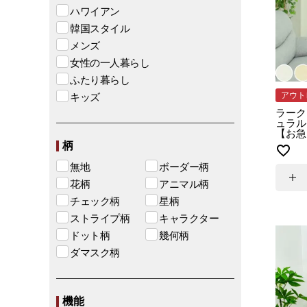
ハワイアン
韓国スタイル
メンズ
女性の一人暮らし
ふたり暮らし
アウト
キッズ
ラーク
ュラル 
【お急
柄
無地
ボーダー柄
花柄
アニマル柄
チェック柄
星柄
ストライプ柄
キャラクター
ドット柄
幾何柄
ダマスク柄
機能