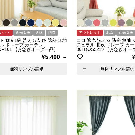
レット
遮光１級
遮熱
防炎
アウトレット
北欧
遮光２級
ト 遮光1級 洗える 防炎 遮熱 無地
ココ 遮光 洗える 防炎 無地 
ル ドレープ カーテン
チュラル 北欧 ドレープ カ
0DP101 【お急ぎオーダー品】
00TDOS5219 【お急ぎオ
¥
5,400
無料サンプル請求
無料サンプル請求