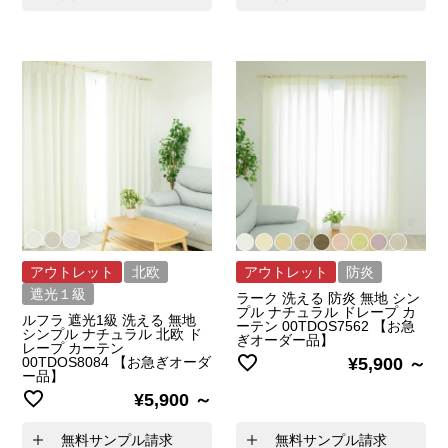
アウトレット
北欧
アウトレット
防炎
遮光１級
ラーク 洗える 防炎 無地 シン
プル ナチュラル ドレープ カ
ルフラ 遮光1級 洗える 無地
ーテン 00TDOS7562 【お急
シンプル ナチュラル 北欧 ド
ぎオーダー品】
レープ カーテン
00TDOS8084 【お急ぎオーダ
¥
5,900
ー品】
¥
5,900
無料サンプル請求
無料サンプル請求