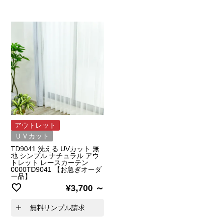
アウトレット
ＵＶカット
TD9041 洗える UVカット 無
地 シンプル ナチュラル アウ
トレット レースカーテン
0000TD9041 【お急ぎオーダ
ー品】
¥
3,700
無料サンプル請求