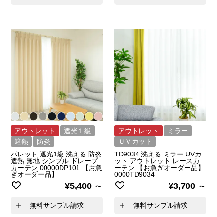
アウトレット
遮光１級
アウトレット
ミラー
遮熱
防炎
ＵＶカット
パレット 遮光1級 洗える 防炎
TD9034 洗える ミラー UVカ
遮熱 無地 シンプル ドレープ
ット アウトレット レースカ
カーテン 00000DP101 【お急
ーテン 【お急ぎオーダー品】
ぎオーダー品】
0000TD9034
¥
5,400
¥
3,700
無料サンプル請求
無料サンプル請求