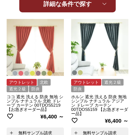
詳細な条件で探す
アウトレット
北欧
アウトレット
遮光２級
遮光２級
防炎
防炎
ココ 遮光 洗える 防炎 無地 シ
ホルン 遮光 洗える 防炎 無地
ンプル ナチュラル 北欧 ドレ
シンプル ナチュラル アジア
ープ カーテン 00TDOS5219
ン ドレープ カーテン
【お急ぎオーダー品】
00TDOS5159 【お急ぎオーダ
ー品】
¥
6,400
¥
6,400
無料サンプル請求
無料サンプル請求