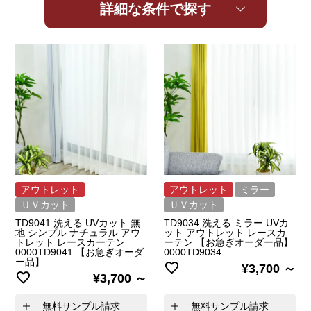
詳細な条件で探す
アウトレット
アウトレット
ミラー
ＵＶカット
ＵＶカット
TD9041 洗える UVカット 無
TD9034 洗える ミラー UVカ
地 シンプル ナチュラル アウ
ット アウトレット レースカ
トレット レースカーテン
ーテン 【お急ぎオーダー品】
0000TD9041 【お急ぎオーダ
0000TD9034
ー品】
¥
3,700
¥
3,700
無料サンプル請求
無料サンプル請求