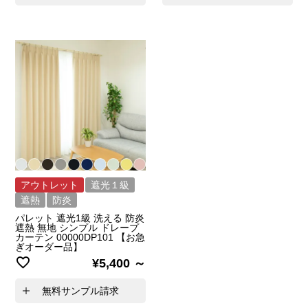
アウトレット
遮光１級
遮熱
防炎
パレット 遮光1級 洗える 防炎
遮熱 無地 シンプル ドレープ
カーテン 00000DP101 【お急
ぎオーダー品】
¥
5,400
無料サンプル請求