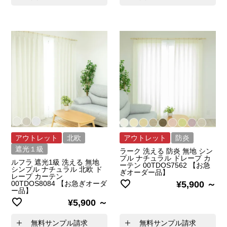
アウトレット
北欧
アウトレット
防炎
遮光１級
ラーク 洗える 防炎 無地 シン
プル ナチュラル ドレープ カ
ルフラ 遮光1級 洗える 無地
ーテン 00TDOS7562 【お急
シンプル ナチュラル 北欧 ド
ぎオーダー品】
レープ カーテン
00TDOS8084 【お急ぎオーダ
¥
5,900
ー品】
¥
5,900
無料サンプル請求
無料サンプル請求