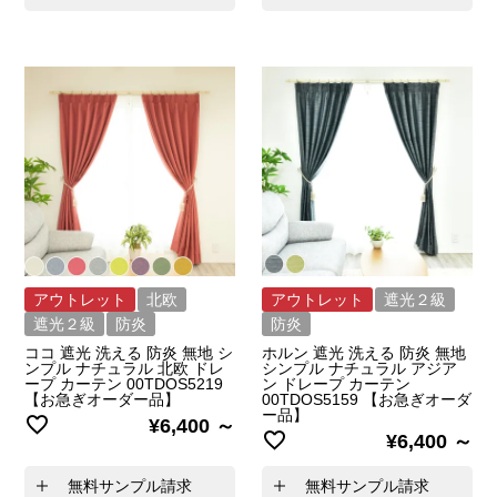
アウトレット
北欧
アウトレット
遮光２級
遮光２級
防炎
防炎
ココ 遮光 洗える 防炎 無地 シ
ホルン 遮光 洗える 防炎 無地
ンプル ナチュラル 北欧 ドレ
シンプル ナチュラル アジア
ープ カーテン 00TDOS5219
ン ドレープ カーテン
【お急ぎオーダー品】
00TDOS5159 【お急ぎオーダ
ー品】
¥
6,400
¥
6,400
無料サンプル請求
無料サンプル請求