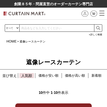
創業８５年・問屋直営のオーダーカーテン専⾨店
詳しく検索
HOME
遮像レースカーテン
遮像レースカーテン
並び替え
人気順
価格が安い順
価格が高い順
新着順
10
件中
1
-
10
件表示