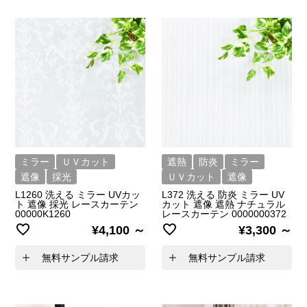
ミラー
ＵＶカット
遮熱
防炎
ミラー
遮像
採光
ＵＶカット
遮像
L1260 洗える ミラー UVカッ
L372 洗える 防炎 ミラー UV
ト 遮像 採光 レースカーテン
カット 遮像 遮熱 ナチュラル
00000K1260
レースカーテン 0000000372
¥
4,100
¥
3,300
無料サンプル請求
無料サンプル請求