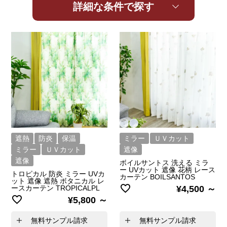
詳細な条件で探す
遮熱
防炎
保温
ミラー
ＵＶカット
ミラー
ＵＶカット
遮像
遮像
ボイルサントス 洗える ミラ
ー UVカット 遮像 花柄 レース
トロピカル 防炎 ミラー UVカ
カーテン BOILSANTOS
ット 遮像 遮熱 ボタニカル レ
ースカーテン TROPICALPL
¥
4,500
¥
5,800
無料サンプル請求
無料サンプル請求