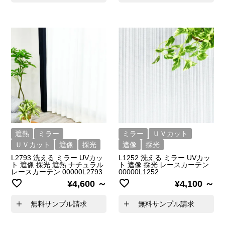
遮熱
ミラー
ミラー
ＵＶカット
ＵＶカット
遮像
採光
遮像
採光
L2793 洗える ミラー UVカッ
L1252 洗える ミラー UVカッ
ト 遮像 採光 遮熱 ナチュラル
ト 遮像 採光 レースカーテン
レースカーテン 00000L2793
00000L1252
¥
4,600
¥
4,100
無料サンプル請求
無料サンプル請求