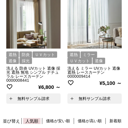
遮熱
防炎
ＵＶカット
遮熱
ミラー
遮像
採光
ＵＶカット
遮像
洗える 防炎 UVカット 遮像 採
洗える ミラー UVカット 遮像
光 遮熱 無地 シンプル ナチュ
遮熱 レースカーテン
ラル レースカーテン
0000009414
0000008441
¥
5,100
¥
6,800
無料サンプル請求
無料サンプル請求
並び替え
人気順
価格が安い順
価格が高い順
新着順