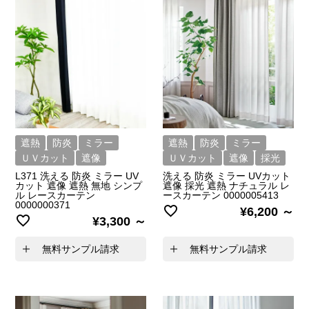
遮熱
防炎
ミラー
遮熱
防炎
ミラー
ＵＶカット
遮像
ＵＶカット
遮像
採光
L371 洗える 防炎 ミラー UV
洗える 防炎 ミラー UVカット
カット 遮像 遮熱 無地 シンプ
遮像 採光 遮熱 ナチュラル レ
ル レースカーテン
ースカーテン 0000005413
0000000371
¥
6,200
¥
3,300
無料サンプル請求
無料サンプル請求