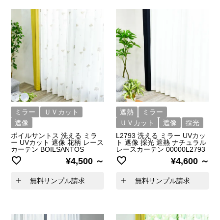
ミラー
ＵＶカット
遮熱
ミラー
遮像
ＵＶカット
遮像
採光
ボイルサントス 洗える ミラ
L2793 洗える ミラー UVカッ
ー UVカット 遮像 花柄 レース
ト 遮像 採光 遮熱 ナチュラル
カーテン BOILSANTOS
レースカーテン 00000L2793
¥
4,500
¥
4,600
無料サンプル請求
無料サンプル請求