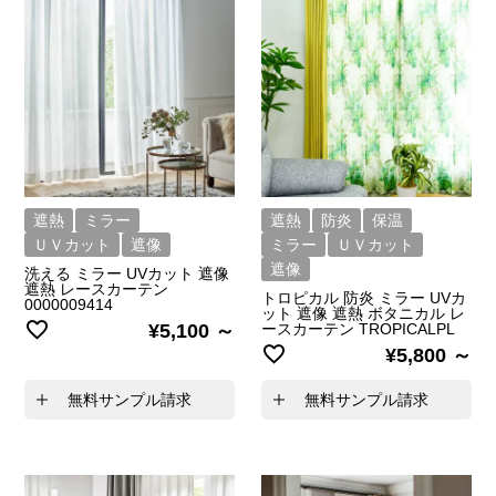
遮熱
ミラー
遮熱
防炎
保温
ＵＶカット
遮像
ミラー
ＵＶカット
遮像
洗える ミラー UVカット 遮像
遮熱 レースカーテン
トロピカル 防炎 ミラー UVカ
0000009414
ット 遮像 遮熱 ボタニカル レ
¥
5,100
ースカーテン TROPICALPL
¥
5,800
無料サンプル請求
無料サンプル請求