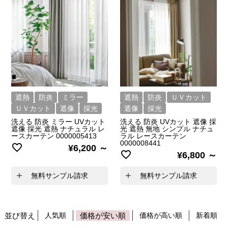
遮熱
防炎
ミラー
遮熱
防炎
ＵＶカット
ＵＶカット
遮像
採光
遮像
採光
洗える 防炎 ミラー UVカット
洗える 防炎 UVカット 遮像 採
遮像 採光 遮熱 ナチュラル レ
光 遮熱 無地 シンプル ナチュ
ースカーテン 0000005413
ラル レースカーテン
0000008441
¥
6,200
¥
6,800
無料サンプル請求
無料サンプル請求
並び替え
人気順
価格が安い順
価格が高い順
新着順