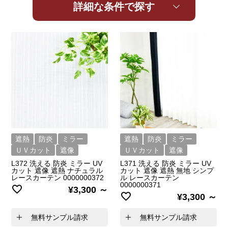
詳細な条件で探す
遮熱
防炎
ミラー
遮熱
防炎
ミラー
ＵＶカット
遮像
ＵＶカット
遮像
L372 洗える 防炎 ミラー UV
L371 洗える 防炎 ミラー UV
カット 遮像 遮熱 ナチュラル
カット 遮像 遮熱 無地 シンプ
レースカーテン 0000000372
ル レースカーテン
0000000371
¥
3,300
¥
3,300
無料サンプル請求
無料サンプル請求