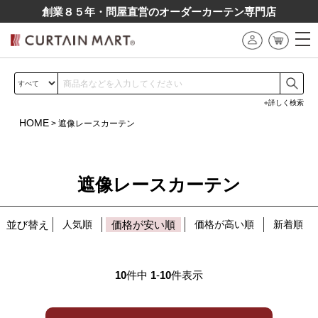
創業８５年・問屋直営のオーダーカーテン専⾨店
詳しく検索
HOME
遮像レースカーテン
遮像レースカーテン
並び替え
人気順
価格が安い順
価格が高い順
新着順
10
件中
1
-
10
件表示