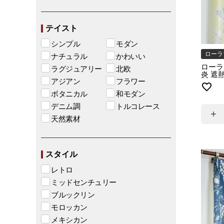
テイスト
シンプル
モダン
ローラ
ナチュラル
かわいい
ローラ
ラグジュアリー
北欧
炎 遮熱
アジアン
フラワー
ボタニカル
和モダン
デニム調
トルコレース
天然素材
スタイル
レトロ
ミッドセンチュリー
ブルックリン
モロッカン
メキシカン