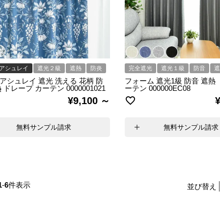
アシュレイ
遮光２級
遮熱
防炎
完全遮光
遮光１級
防音
アシュレイ 遮光 洗える 花柄 防
フォーム 遮光1級 防音 遮熱
 ドレープ カーテン 0000001021
ーテン 000000EC08
¥
9,100
無料サンプル請求
無料サンプル請求
1
-
6
件表示
並び替え