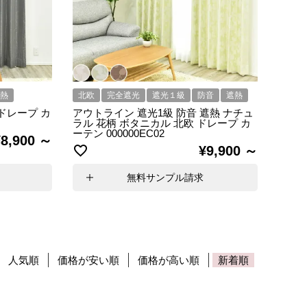
遮熱
北欧
完全遮光
遮光１級
防音
遮熱
 ドレープ カ
アウトライン 遮光1級 防音 遮熱 ナチュ
ラル 花柄 ボタニカル 北欧 ドレープ カ
ーテン 000000EC02
¥
8,900
¥
9,900
無料サンプル請求
人気順
価格が安い順
価格が高い順
新着順