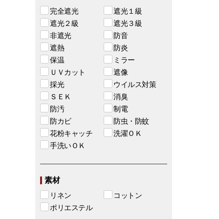
完全遮光
遮光１級
遮光２級
遮光３級
非遮光
防音
遮熱
防炎
保温
ミラー
ＵＶカット
遮像
採光
ウイルス対策
ＳＥＫ
消臭
防汚
制電
防カビ
防虫・防蚊
花粉キャッチ
洗濯ＯＫ
手洗いＯＫ
素材
リネン
コットン
ポリエステル