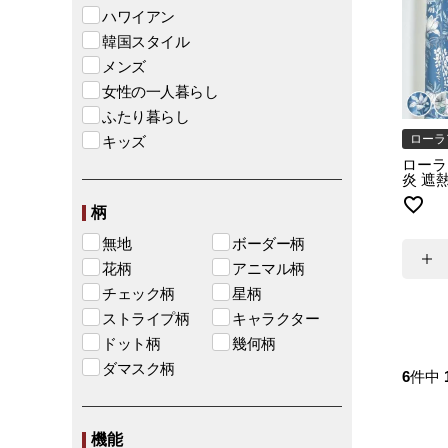
ハワイアン
韓国スタイル
メンズ
女性の一人暮らし
ふたり暮らし
ローラ
キッズ
ローラ
炎 遮熱
柄
無地
ボーダー柄
花柄
アニマル柄
チェック柄
星柄
ストライプ柄
キャラクター
ドット柄
幾何柄
ダマスク柄
6
件中
機能