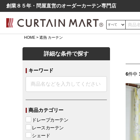
創業８５年・問屋直営のオーダーカーテン専⾨店
HOME
遮熱 カーテン
サイズの測り方
詳細な条件で探す
ドレープ
レース
遮光
キーワード
よくあるご質問
6
件中
シンプル
モダン
北欧
レトロ
デニム調
商品カテゴリー
ドレープカーテン
レースカーテン
シェード