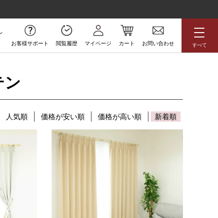
お客様サポート
閲覧履歴
マイページ
カート
お問い合わせ
すべて
無料サンプル
テン
アジアン
花柄
ボタニカル
人気順
価格が安い順
価格が高い順
新着順
ラグジュアリー
防炎
高級
アウトレット