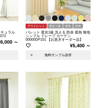
アウトレット
遮光１級
遮熱
防炎
ナチュラル
パレット 遮光1級 洗える 防炎 遮熱 無地
073
シンプル ドレープ カーテン
00000DP101 【お急ぎオーダー品】
¥
6,000
¥
5,400
無料サンプル請求