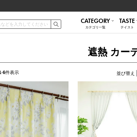
CATEGORY
TASTE
カテゴリ⼀覧
テイスト
ご利用ガイド
お手入れ方法
遮熱 カー
遮熱
無地 シンプル
ミラーレース
ナチュラル
お問い合わせ
1
-
6
件表示
並び替え
ナチュラル
かわいい
和モダン
ブルックリン
トルコレース
防音