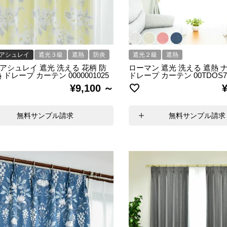
アシュレイ
遮光３級
遮熱
防炎
遮光２級
遮熱
アシュレイ 遮光 洗える 花柄 防
ローマン 遮光 洗える 遮熱 
 ドレープ カーテン 0000001025
ドレープ カーテン 00TDOS7
¥
9,100
無料サンプル請求
無料サンプル請求